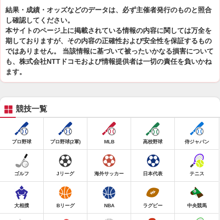
結果・成績・オッズなどのデータは、必ず主催者発行のものと照合
し確認してください。
本サイトのページ上に掲載されている情報の内容に関しては万全を
期しておりますが、その内容の正確性および安全性を保証するもの
ではありません。 当該情報に基づいて被ったいかなる損害について
も、株式会社NTTドコモおよび情報提供者は一切の責任を負いかね
ます。
競技一覧
プロ野球
プロ野球(2軍)
MLB
高校野球
侍ジャパン
ゴルフ
Jリーグ
海外サッカー
日本代表
テニス
大相撲
Bリーグ
NBA
ラグビー
中央競馬