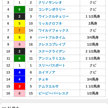
3
1
2
クリノサンレオ
クビ
4
6
12
コンテンポラリー
クビ
5
2
3
ウインクルチェリー
1 1/2馬身
6
5
10
リッカクロフネ
2馬身
7
7
14
ワイルドフォックス
クビ
8
5
9
ハートフルタイム
3/4馬身
9
8
16
クレスコブレイブ
1/2馬身
10
2
4
スナークライデン
2 1/2馬身
11
6
11
アンジュラミエル
2 1/2馬身
12
1
1
スリーパスポート
クビ
13
4
8
カイマノア
クビ
14
4
7
チェキ
3/4馬身
15
3
5
ナムラエルサ
1 1/2馬身
16
8
15
ビービーバーレスク
1/2馬身