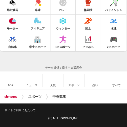
地方競馬
卓球
バレー
格闘技
バドミントン
モーター
フィギュア
ウィンター
陸上
水泳
自転車
学生スポーツ
Doスポーツ
ビジネス
eスポーツ
データ提供：日本中央競馬会
TOP
ニュース
天気
スポーツ
占い
すべて
スポーツ
中央競馬
サイトご利用にあたって
(C) NTT DOCOMO, INC.