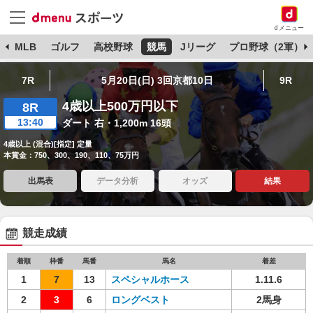
dメニュー
球
MLB
ゴルフ
高校野球
競馬
Jリーグ
プロ野球（2軍）
7R
5月20日(日) 3回京都10日
9R
4歳以上500万円以下
8R
13:40
ダート 右・1,200m 16頭
4歳以上 (混合)[指定] 定量
本賞金：750、300、190、110、75万円
出馬表
データ分析
オッズ
結果
競走成績
着順
枠番
馬番
馬名
着差
1
7
13
スペシャルホース
1.11.6
2
3
6
ロングベスト
2馬身