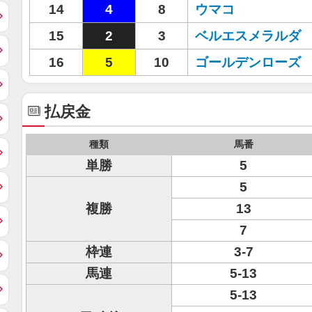
14
4
8
ウマコ
15
2
3
ベルエスメラルダ
16
5
10
ゴールデンローズ
払戻金
種類
馬番
単勝
5
5
複勝
13
7
枠連
3-7
馬連
5-13
5-13