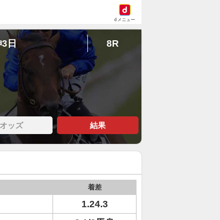
dメニュー
神3日
8R
オッズ
結果
着差
1.24.3