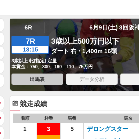
6R
6月9日(土) 3回阪
7R
3歳以上500万円以下
13:15
ダート 右・1,400m 16頭
3歳以上 牝[指定] 定量
本賞金：750、300、190、110、75万円
出馬表
データ分析
競走成績
着順
枠番
馬番
馬名
1
3
5
デロングスター