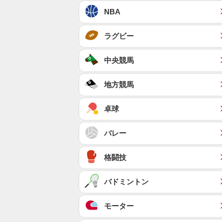
NBA
ラグビー
中央競馬
地方競馬
卓球
バレー
格闘技
バドミントン
モーター