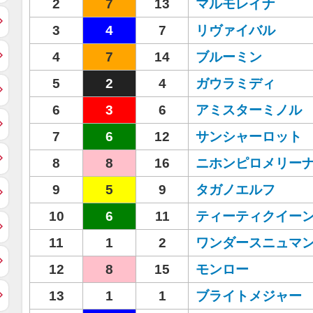
2
7
13
マルモレイナ
3
4
7
リヴァイバル
4
7
14
ブルーミン
5
2
4
ガウラミディ
6
3
6
アミスターミノル
7
6
12
サンシャーロット
8
8
16
ニホンピロメリー
9
5
9
タガノエルフ
10
6
11
ティーティクイー
11
1
2
ワンダースニュマ
12
8
15
モンロー
13
1
1
ブライトメジャー