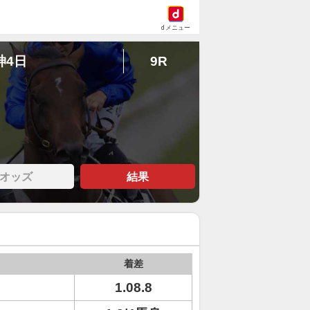
dメニュー
神4日
9R
オッズ
結果
着差
1.08.8