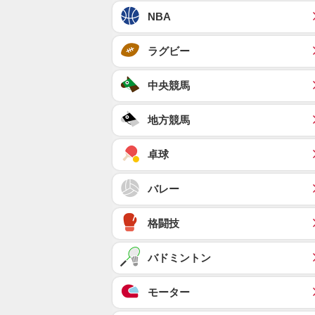
NBA
ラグビー
中央競馬
地方競馬
卓球
バレー
格闘技
バドミントン
モーター