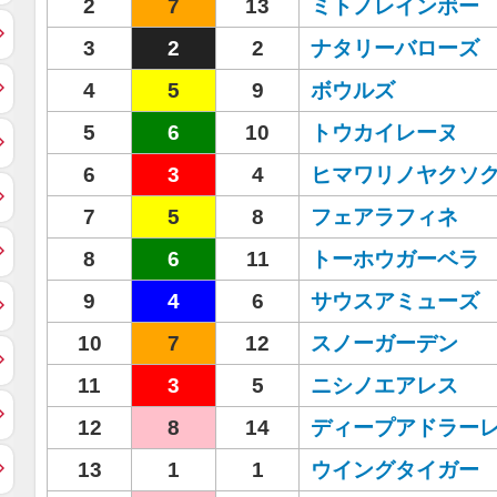
2
7
13
ミトノレインボー
3
2
2
ナタリーバローズ
4
5
9
ボウルズ
5
6
10
トウカイレーヌ
6
3
4
ヒマワリノヤクソ
7
5
8
フェアラフィネ
8
6
11
トーホウガーベラ
9
4
6
サウスアミューズ
10
7
12
スノーガーデン
11
3
5
ニシノエアレス
12
8
14
ディープアドラー
13
1
1
ウイングタイガー