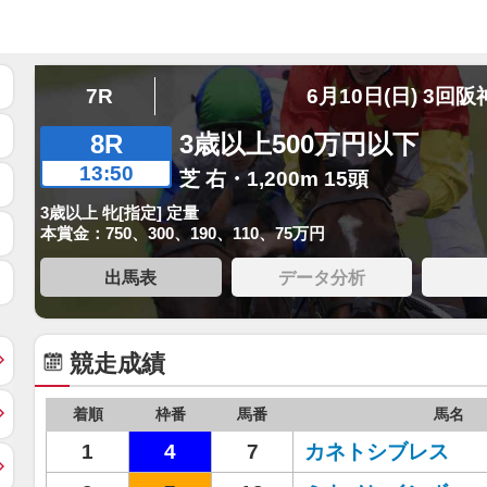
7R
6月10日(日) 3回阪
8R
3歳以上500万円以下
13:50
芝 右・1,200m 15頭
3歳以上 牝[指定] 定量
本賞金：750、300、190、110、75万円
出馬表
データ分析
競走成績
着順
枠番
馬番
馬名
1
4
7
カネトシブレス