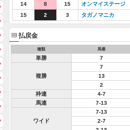
14
8
15
オンマイステージ
15
2
3
タガノマニカ
払戻金
種類
馬番
単勝
7
7
複勝
13
2
枠連
4-7
馬連
7-13
7-13
ワイド
2-7
2-13