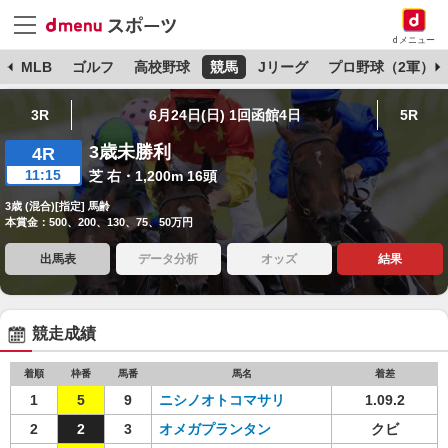
dメニュー
球
MLB
ゴルフ
高校野球
競馬
Jリーグ
プロ野球（2軍）
3R
6月24日(日) 1回函館4日
5R
3歳未勝利
4R
11:15
芝 右・1,200m 16頭
3歳 (混合)[指定] 馬齢
本賞金：500、200、130、75、50万円
出馬表
データ分析
オッズ
結果
競走成績
着順
枠番
馬番
馬名
着差
1
5
9
ニシノオトコマサリ
1.09.2
2
2
3
オメガプランタン
クビ