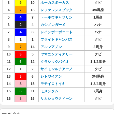
3
5
10
ホーカスポーカス
クビ
4
7
13
レファレンスブック
3/4馬身
5
4
7
トーホウキャサリン
1馬身
6
2
4
カシノレガーメ
ハナ
7
4
8
レインボーボニート
ハナ
8
1
1
ブライトキャンバス
クビ
9
7
14
アルマアノン
2馬身
10
3
5
ヤマニンディアリー
クビ
11
6
12
クラシックバイオ
1 1/2馬身
12
1
2
サイモンルチアーノ
クビ
13
3
6
シトワイアン
3/4馬身
14
8
15
モモイロトイキ
1 3/4馬身
15
6
11
モメンタム
7馬身
16
8
16
サカショウクィーン
クビ