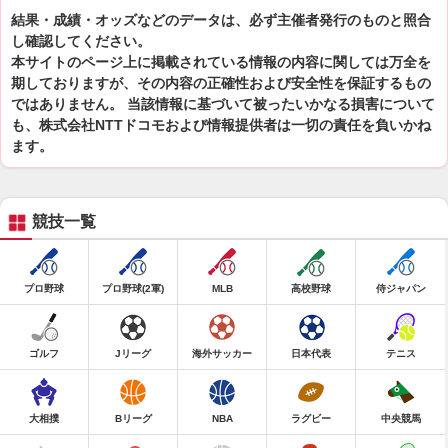
結果・成績・オッズなどのデータは、必ず主催者発行のものと照合
し確認してください。
本サイトのページ上に掲載されている情報の内容に関しては万全を
期しておりますが、その内容の正確性および安全性を保証するもの
ではありません。 当該情報に基づいて被ったいかなる損害について
も、株式会社NTTドコモおよび情報提供者は一切の責任を負いかね
ます。
競技一覧
プロ野球
プロ野球(2軍)
MLB
高校野球
侍ジャパン
ゴルフ
Jリーグ
海外サッカー
日本代表
テニス
大相撲
Bリーグ
NBA
ラグビー
中央競馬