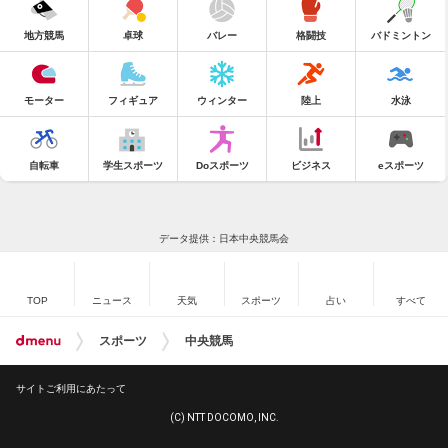
地方競馬
卓球
バレー
格闘技
バドミントン
モーター
フィギュア
ウィンター
陸上
水泳
自転車
学生スポーツ
Doスポーツ
ビジネス
eスポーツ
データ提供：日本中央競馬会
TOP
ニュース
天気
スポーツ
占い
すべて
スポーツ
中央競馬
サイトご利用にあたって
(C) NTT DOCOMO, INC.