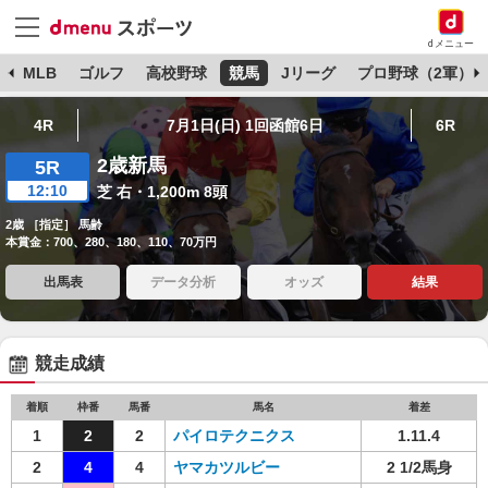
dメニュー
球
MLB
ゴルフ
高校野球
競馬
Jリーグ
プロ野球（2軍）
4R
7月1日(日) 1回函館6日
6R
2歳新馬
5R
12:10
芝 右・1,200m 8頭
2歳 ［指定］ 馬齢
本賞金：700、280、180、110、70万円
出馬表
データ分析
オッズ
結果
競走成績
着順
枠番
馬番
馬名
着差
1
2
2
パイロテクニクス
1.11.4
2
4
4
ヤマカツルビー
2 1/2馬身