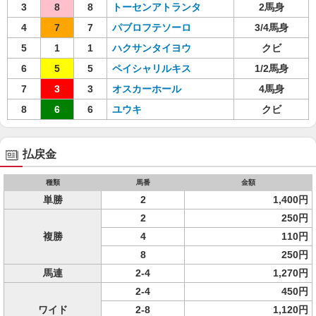
3
8
8
トーセンアトランタ
2馬身
4
7
7
パブロフテソーロ
3/4馬身
5
1
1
ハクサンタイヨウ
クビ
6
5
5
ペイシャリルキス
1/2馬身
7
3
3
オスカーホール
4馬身
8
6
6
ユウキ
クビ
払戻金
種類
馬番
金額
単勝
2
1,400円
2
250円
複勝
4
110円
8
250円
馬連
2-4
1,270円
2-4
450円
ワイド
2-8
1,120円