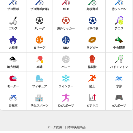
プロ野球
プロ野球(2軍)
MLB
高校野球
侍ジャパン
ゴルフ
Jリーグ
海外サッカー
日本代表
テニス
大相撲
Bリーグ
NBA
ラグビー
中央競馬
地方競馬
卓球
バレー
格闘技
バドミントン
モーター
フィギュア
ウィンター
陸上
水泳
自転車
学生スポーツ
Doスポーツ
ビジネス
eスポーツ
データ提供：日本中央競馬会