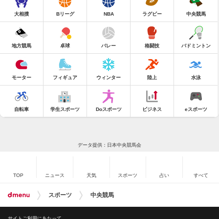
大相撲
Bリーグ
NBA
ラグビー
中央競馬
地方競馬
卓球
バレー
格闘技
バドミントン
モーター
フィギュア
ウィンター
陸上
水泳
自転車
学生スポーツ
Doスポーツ
ビジネス
eスポーツ
データ提供：日本中央競馬会
TOP
ニュース
天気
スポーツ
占い
すべて
スポーツ
中央競馬
サイトご利用にあたって