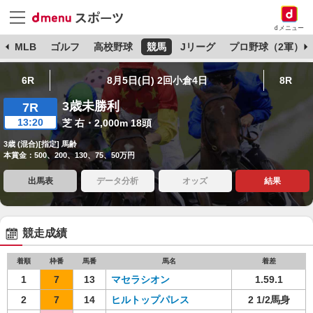
dメニュー
球
MLB
ゴルフ
高校野球
競馬
Jリーグ
プロ野球（2軍）
6R
8月5日(日) 2回小倉4日
8R
3歳未勝利
7R
13:20
芝 右・2,000m 18頭
3歳 (混合)[指定] 馬齢
本賞金：500、200、130、75、50万円
出馬表
データ分析
オッズ
結果
競走成績
着順
枠番
馬番
馬名
着差
1
7
13
マセラシオン
1.59.1
2
7
14
ヒルトップパレス
2 1/2馬身