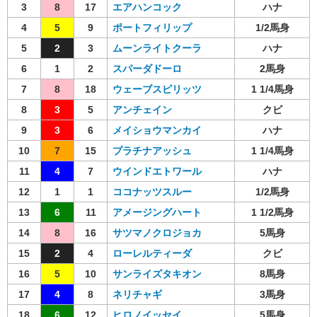
3
8
17
エアハンコック
ハナ
4
5
9
ポートフィリップ
1/2馬身
5
2
3
ムーンライトクーラ
ハナ
6
1
2
スパーダドーロ
2馬身
7
8
18
ウェーブスピリッツ
1 1/4馬身
8
3
5
アンチェイン
クビ
9
3
6
メイショウマンカイ
ハナ
10
7
15
プラチナアッシュ
1 1/4馬身
11
4
7
ウインドエトワール
ハナ
12
1
1
ココナッツスルー
1/2馬身
13
6
11
アメージングハート
1 1/2馬身
14
8
16
サツマノクロジョカ
5馬身
15
2
4
ローレルティーダ
クビ
16
5
10
サンライズタキオン
8馬身
17
4
8
ネリチャギ
3馬身
18
6
12
ヒロノイッセイ
5馬身