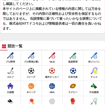
し確認してください。
本サイトのページ上に掲載されている情報の内容に関しては万全を
期しておりますが、その内容の正確性および安全性を保証するもの
ではありません。 当該情報に基づいて被ったいかなる損害について
も、株式会社NTTドコモおよび情報提供者は一切の責任を負いかね
ます。
競技一覧
プロ野球
プロ野球(2軍)
MLB
高校野球
侍ジャパン
ゴルフ
Jリーグ
海外サッカー
日本代表
テニス
大相撲
Bリーグ
NBA
ラグビー
中央競馬