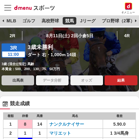
dメニュー
球
MLB
ゴルフ
高校野球
競馬
Jリーグ
プロ野球（2軍）
2R
8月11日(土) 2回小倉5日
4R
3歳未勝利
3R
11:00
ダート 右・1,000m 14頭
3歳 (混合)[指定] 馬齢
本賞金：500、200、130、75、50万円
出馬表
データ分析
オッズ
結果
競走成績
着順
枠番
馬番
馬名
着差
1
8
14
ナンクルナイサー
5.90.0
2
1
1
マリエット
1 3/4馬身