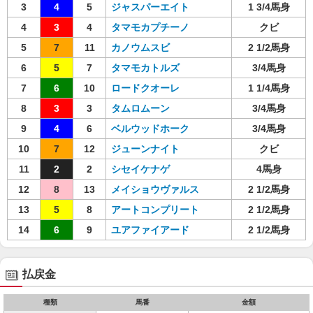
3
4
5
ジャスパーエイト
1 3/4馬身
4
3
4
タマモカプチーノ
クビ
5
7
11
カノウムスビ
2 1/2馬身
6
5
7
タマモカトルズ
3/4馬身
7
6
10
ロードクオーレ
1 1/4馬身
8
3
3
タムロムーン
3/4馬身
9
4
6
ベルウッドホーク
3/4馬身
10
7
12
ジューンナイト
クビ
11
2
2
シセイケナゲ
4馬身
12
8
13
メイショウヴァルス
2 1/2馬身
13
5
8
アートコンプリート
2 1/2馬身
14
6
9
ユアファイアード
2 1/2馬身
払戻金
種類
馬番
金額