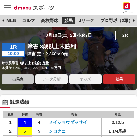
dメニュー
球
MLB
ゴルフ
高校野球
競馬
Jリーグ
プロ野球（2軍）
8月18日(土) 2回小倉7日
2R
障害 3歳以上未勝利
1R
10:00
障害 芝・2,860m 9頭
サラ系障害 3歳以上 (混合) 定量
本賞金：780、310、200、120、78万円
出馬表
データ分析
オッズ
結果
競走成績
着順
枠番
馬番
馬名
着差
1
4
4
メイショウダッサイ
3.12.5
2
5
5
シロクニ
1 1/4馬身