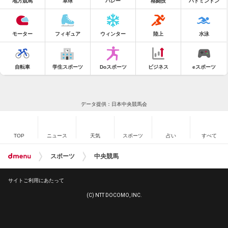
地方競馬
卓球
バレー
格闘技
バドミントン
モーター
フィギュア
ウィンター
陸上
水泳
自転車
学生スポーツ
Doスポーツ
ビジネス
eスポーツ
データ提供：日本中央競馬会
TOP
ニュース
天気
スポーツ
占い
すべて
スポーツ
中央競馬
サイトご利用にあたって
(C) NTT DOCOMO, INC.