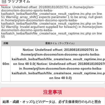
ラップタイム
Notice: Undefined offset: 2018081810020701 in /home/prj/ism-
docomo/ism-docomo-sports-keiba-
kai/batch_keiba/flash/file_create/race_result_raptime.inc.php on line
51 Warning: array_shift() expects parameter 1 to be array, null given
in /home/prj/ism-docomo/ism-docomo-sports-keiba-
kai/batch_keiba/flash/file_create/race_result_raptime.inc.php on line
52 Warning: Invalid argument supplied for foreach() in /home/prj/ism-
docomo/ism-docomo-sports-keiba-
kai/batch_keiba/flash/file_create/race_result_raptime.inc.php on line
55
距離
通過タイム（ラップタイム）
Notice: Undefined offset: 2018081810020701 in
/home/prj/ism-docomo/ism-docomo-sports-keiba-
kai/batch_keiba/flash/file_create/race_result_raptime.inc.
60m
on line 48 0.0( Notice: Undefined offset: 20180818100207
in /home/prj/ism-docomo/ism-docomo-sports-keiba-
kai/batch_keiba/flash/file_create/race_result_raptime.inc.
on line 48 0.0)
注意事項
結果・成績・オッズなどのデータは、必ず主催者発行のものと照合