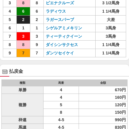
3
8
8
ピエナクルーズ
3 1/2馬身
4
6
6
ラディウス
1 1/4馬身
5
2
2
ラガースパーブ
大差
6
1
1
シゲルアミメキリン
3馬身
7
3
3
ティーティクイーン
3馬身
8
8
9
ダイシンサクセス
1 1/4馬身
9
7
7
ダンツセイケイ
1 1/4馬身
払戻金
種類
馬番
金額
単勝
4
670円
4
160円
複勝
5
120円
8
150円
枠連
4-5
990円
馬連
4-5
830円