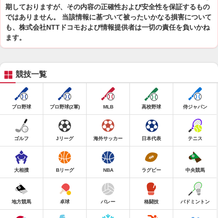
期しておりますが、その内容の正確性および安全性を保証するもの
ではありません。 当該情報に基づいて被ったいかなる損害について
も、株式会社NTTドコモおよび情報提供者は一切の責任を負いかね
ます。
競技一覧
プロ野球
プロ野球(2軍)
MLB
高校野球
侍ジャパン
ゴルフ
Jリーグ
海外サッカー
日本代表
テニス
大相撲
Bリーグ
NBA
ラグビー
中央競馬
地方競馬
卓球
バレー
格闘技
バドミントン