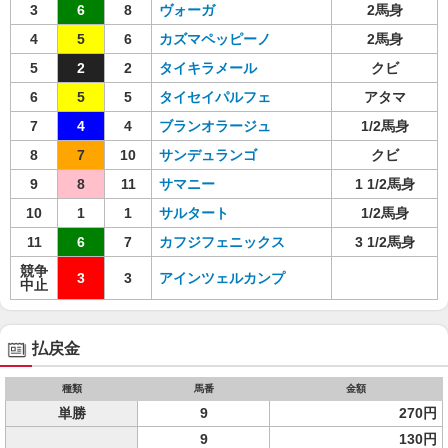
3
6
8
ヴォーガ
2馬身
4
5
6
カズマペッピーノ
2馬身
5
2
2
タイキラメール
クビ
6
5
5
タイセイパルフェ
アタマ
7
4
4
ブランオラージュ
1/2馬身
8
7
10
サンデュランゴ
クビ
9
8
11
サマニー
1 1/2馬身
10
1
1
サルタート
1/2馬身
11
6
7
カフジフェニックス
3 1/2馬身
競争
3
3
アインツェルカンプ
中止
払戻金
種類
馬番
金額
単勝
9
270円
9
130円