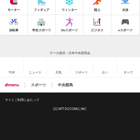
モーター
フィギュア
ウィンター
陸上
水泳
自転車
学生スポーツ
Doスポーツ
ビジネス
eスポーツ
データ提供：日本中央競馬会
TOP
ニュース
天気
スポーツ
占い
すべて
スポーツ
中央競馬
サイトご利用にあたって
(C) NTT DOCOMO, INC.