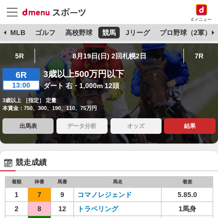
dメニュー
球
MLB
ゴルフ
高校野球
競馬
Jリーグ
プロ野球（2軍）
5R
8月19日(日) 2回札幌2日
7R
3歳以上500万円以下
6R
13:00
ダート 右・1,000m 12頭
3歳以上 ［指定］ 定量
本賞金：750、300、190、110、75万円
出馬表
データ分析
オッズ
結果
競走成績
着順
枠番
馬番
馬名
着差
1
7
9
コマノレジェンド
5.85.0
2
8
12
トラベリング
1馬身