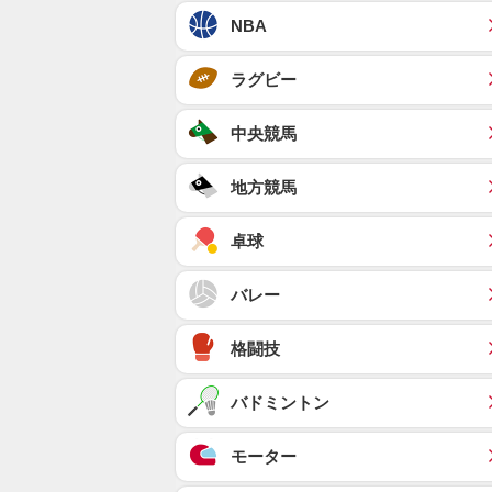
NBA
ラグビー
中央競馬
地方競馬
卓球
バレー
格闘技
バドミントン
モーター