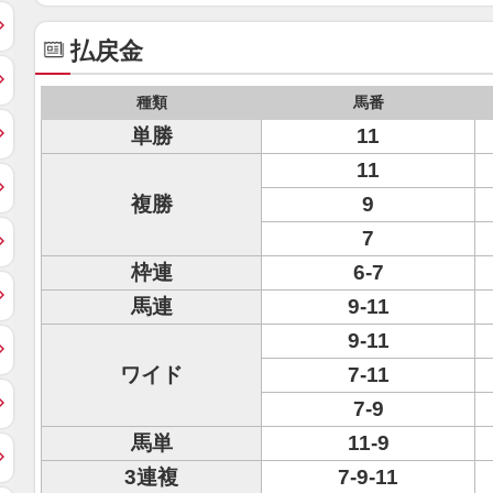
払戻金
種類
馬番
単勝
11
11
複勝
9
7
枠連
6-7
馬連
9-11
9-11
ワイド
7-11
7-9
馬単
11-9
3連複
7-9-11