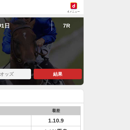
dメニュー
神1日
7R
オッズ
結果
着差
1.10.9