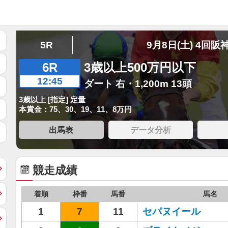
5R
9月8日(土) 4回阪
6R
3歳以上500万円以下
12:45
ダート 右・1,200m 13頭
3歳以上 [指定] 定量
本賞金：75、30、19、11、8万円
出馬表
データ分析
競走成績
着順
枠番
馬番
馬名
1
7
11
セパヌイール