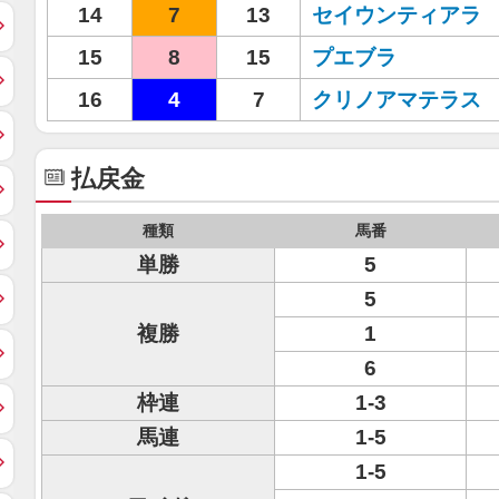
14
7
13
セイウンティアラ
15
8
15
プエブラ
16
4
7
クリノアマテラス
払戻金
種類
馬番
単勝
5
5
複勝
1
6
枠連
1-3
馬連
1-5
1-5