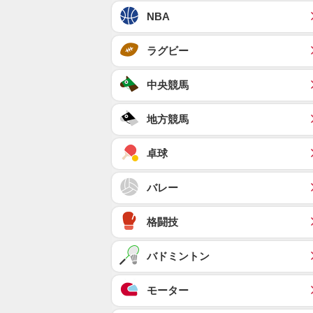
NBA
ラグビー
中央競馬
地方競馬
卓球
バレー
格闘技
バドミントン
モーター