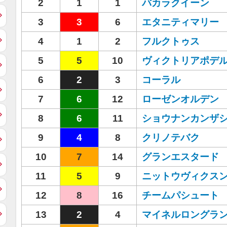
2
1
1
バカラクイーン
3
3
6
エタニティマリー
4
1
2
フルクトゥス
5
5
10
ヴィクトリアポデ
6
2
3
コーラル
7
6
12
ローゼンオルデン
8
6
11
ショウナンカンザ
9
4
8
クリノテバク
10
7
14
グランエスタード
11
5
9
ニットウヴィクス
12
8
16
チームパシュート
13
2
4
マイネルロングラ