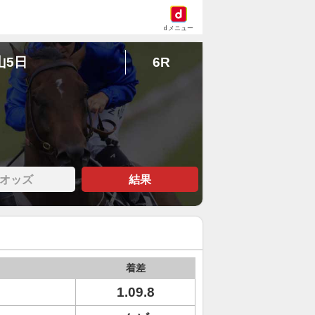
dメニュー
山5日
6R
オッズ
結果
着差
1.09.8