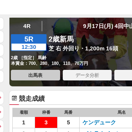
4R
9月17日(月) 4回中
5R
2歳新馬
12:30
芝 右 外回り・1,200m 16頭
2歳 ［指定］ 馬齢
本賞金：700、280、180、110、70万円
出馬表
データ分析
競走成績
着順
枠番
馬番
馬名
1
3
5
ケンデューク