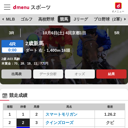
dメニュー
球
MLB
ゴルフ
高校野球
競馬
Jリーグ
プロ野球（2軍）
3R
10月6日(土) 4回京都1日
5R
2歳新馬
4R
0:00
ダート 右・1,400m 16頭
2歳 A03 馬齢
本賞金：70、28、18、11、7万円
出馬表
データ分析
オッズ
結果
競走成績
着順
枠番
馬番
馬名
着差
1
1
2
スマートモリガン
1.26.2
2
2
3
クインズローズ
クビ