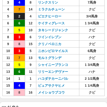
3
4
8
リンクスリン
7馬身
4
7
14
ミラクルチューン
クビ
5
2
4
ピエナヒーロー
3/4馬身
6
6
12
ケイティグレース
1 3/4馬身
7
5
10
タキシードジャンク
クビ
8
3
6
ツインイレブン
ハナ
9
8
15
クリノベロニカ
クビ
10
3
5
ニホンピロマイルス
6馬身
11
7
13
モルトグランデ
クビ
12
5
9
シャイニーブランコ
1 3/4馬身
13
6
11
リリーエンデヴァー
ハナ
14
1
1
ハコダテカーニバル
2 1/2馬身
15
4
7
ピュアサクヤヒメ
1 1/4馬身
16
8
16
メイショウブコウ
クビ