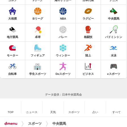
ゴルフ
Jリーグ
海外サッカー
日本代表
テニス
大相撲
Bリーグ
NBA
ラグビー
中央競馬
地方競馬
卓球
バレー
格闘技
バドミントン
モーター
フィギュア
ウィンター
陸上
水泳
自転車
学生スポーツ
Doスポーツ
ビジネス
eスポーツ
データ提供：日本中央競馬会
TOP
ニュース
天気
スポーツ
占い
すべて
スポーツ
中央競馬