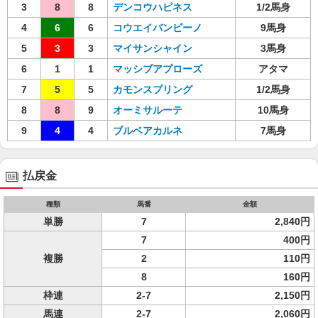
3
8
8
デンコウハピネス
1/2馬身
4
6
6
コウエイバンビーノ
9馬身
5
3
3
マイサンシャイン
3馬身
6
1
1
マッシブアプローズ
アタマ
7
5
5
カモンスプリング
1/2馬身
8
8
9
オーミサルーテ
10馬身
9
4
4
ブルベアカルネ
7馬身
払戻金
種類
馬番
金額
単勝
7
2,840円
7
400円
複勝
2
110円
8
160円
枠連
2-7
2,150円
馬連
2-7
2,060円