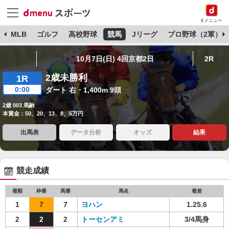
dメニュー
球
MLB
ゴルフ
高校野球
競馬
Jリーグ
プロ野球（2軍）
10月7日(日) 4回京都2日
2R
2歳未勝利
1R
0:00
ダート 右・1,400m 9頭
2歳 003 馬齢
本賞金：50、20、13、8、5万円
出馬表
データ分析
オッズ
結果
競走成績
着順
枠番
馬番
馬名
着差
1
7
7
ヨハン
1.25.6
2
2
2
トーセンアミ
3/4馬身