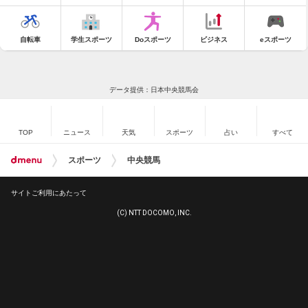
自転車
学生スポーツ
Doスポーツ
ビジネス
eスポーツ
データ提供：日本中央競馬会
TOP
ニュース
天気
スポーツ
占い
すべて
スポーツ
中央競馬
サイトご利用にあたって
(C) NTT DOCOMO, INC.