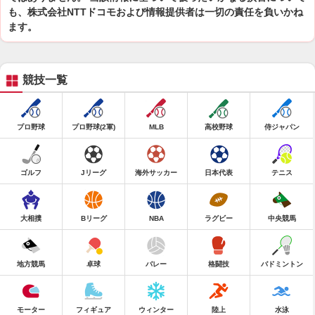
も、株式会社NTTドコモおよび情報提供者は一切の責任を負いかね
ます。
競技一覧
プロ野球
プロ野球(2軍)
MLB
高校野球
侍ジャパン
ゴルフ
Jリーグ
海外サッカー
日本代表
テニス
大相撲
Bリーグ
NBA
ラグビー
中央競馬
地方競馬
卓球
バレー
格闘技
バドミントン
モーター
フィギュア
ウィンター
陸上
水泳