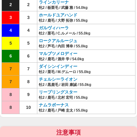
ラインカリーナ
2
2
牝2 / 栃栗毛 / 武藤 雅 / 54.0kg
ホールドユアハンド
3
3
牡2 / 鹿毛 / 大野 拓弥 / 55.0kg
ガルヴィハーラ
4
4
牡2 / 栗毛 / C.ルメール / 55.0kg
ロークアルルージュ
5
5
牡2 / 芦毛 / 内田 博幸 / 55.0kg
マルブツメロディー
6
6
牝2 / 鹿毛 / 酒井 学 / 54.0kg
ダイシンインディー
7
7
牡2 / 栗毛 / M.デムーロ / 55.0kg
チェルシーライオン
7
8
牡2 / 黒鹿毛 / 岩田 康誠 / 55.0kg
リープリングスター
8
9
牡2 / 鹿毛 / 北村 宏司 / 55.0kg
ナムラボーナス
8
10
牡2 / 鹿毛 / 戸崎 圭太 / 55.0kg
注意事項