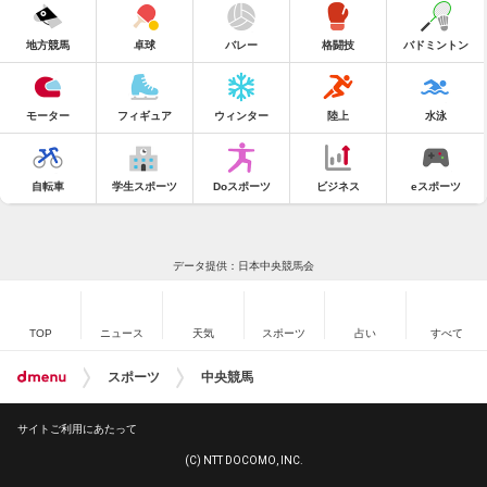
地方競馬
卓球
バレー
格闘技
バドミントン
モーター
フィギュア
ウィンター
陸上
水泳
自転車
学生スポーツ
Doスポーツ
ビジネス
eスポーツ
データ提供：日本中央競馬会
TOP
ニュース
天気
スポーツ
占い
すべて
スポーツ
中央競馬
サイトご利用にあたって
(C) NTT DOCOMO, INC.