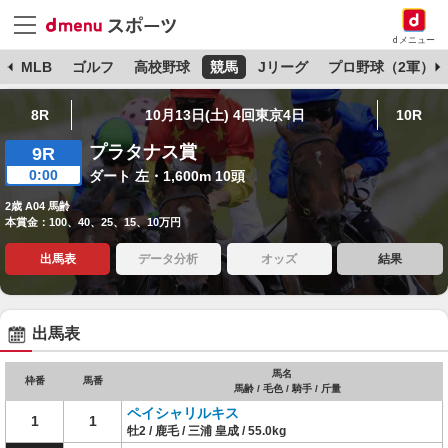
dメニュー
球
MLB
ゴルフ
高校野球
競馬
Jリーグ
プロ野球（2軍）
8R
10月13日(土) 4回東京4日
10R
プラタナス賞
9R
0:00
ダート 左・1,600m 10頭
2歳 A04 馬齢
本賞金：100、40、25、15、10万円
出馬表
データ分析
オッズ
結果
出馬表
馬名
枠番
馬番
馬齢 / 毛色 / 騎手 / 斤量
ペイシャリルキス
1
1
牡2 / 鹿毛 / 三浦 皇成 / 55.0kg