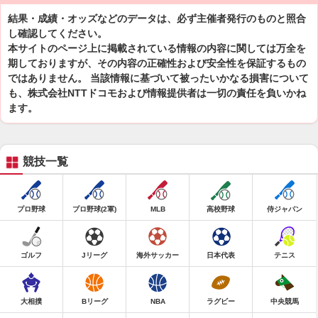
結果・成績・オッズなどのデータは、必ず主催者発行のものと照合
し確認してください。
本サイトのページ上に掲載されている情報の内容に関しては万全を
期しておりますが、その内容の正確性および安全性を保証するもの
ではありません。 当該情報に基づいて被ったいかなる損害について
も、株式会社NTTドコモおよび情報提供者は一切の責任を負いかね
ます。
競技一覧
プロ野球
プロ野球(2軍)
MLB
高校野球
侍ジャパン
ゴルフ
Jリーグ
海外サッカー
日本代表
テニス
大相撲
Bリーグ
NBA
ラグビー
中央競馬