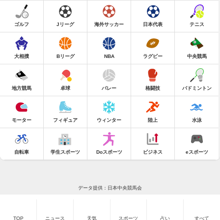
ゴルフ
Jリーグ
海外サッカー
日本代表
テニス
大相撲
Bリーグ
NBA
ラグビー
中央競馬
地方競馬
卓球
バレー
格闘技
バドミントン
モーター
フィギュア
ウィンター
陸上
水泳
自転車
学生スポーツ
Doスポーツ
ビジネス
eスポーツ
データ提供：日本中央競馬会
TOP
ニュース
天気
スポーツ
占い
すべて