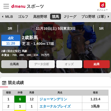
dメニュー
球
MLB
ゴルフ
高校野球
競馬
Jリーグ
プロ野球（2軍）
3R
11月10日(土) 5回東京3日
5R
2歳新馬
4R
11:20
芝 左・1,400m 17頭
2歳 (混合)[指定] 馬齢
本賞金：700、280、180、110、70万円
出馬表
データ分析
オッズ
結果
競走成績
着順
枠番
馬番
馬名
着差
1
6
12
ジョーマンデリン
1.23.4
2
1
1
エターナルブレイズ
3馬身