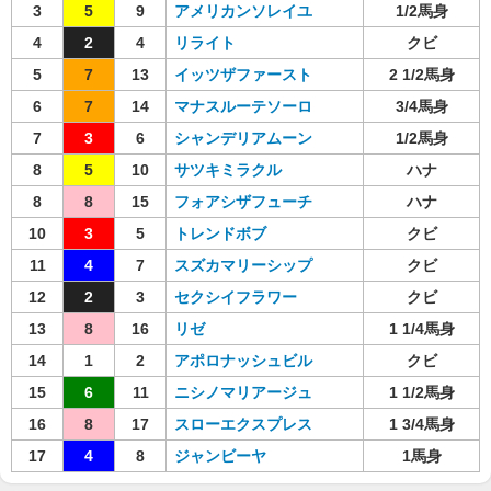
3
5
9
アメリカンソレイユ
1/2馬身
4
2
4
リライト
クビ
5
7
13
イッツザファースト
2 1/2馬身
6
7
14
マナスルーテソーロ
3/4馬身
7
3
6
シャンデリアムーン
1/2馬身
8
5
10
サツキミラクル
ハナ
8
8
15
フォアシザフューチ
ハナ
10
3
5
トレンドボブ
クビ
11
4
7
スズカマリーシップ
クビ
12
2
3
セクシイフラワー
クビ
13
8
16
リゼ
1 1/4馬身
14
1
2
アポロナッシュビル
クビ
15
6
11
ニシノマリアージュ
1 1/2馬身
16
8
17
スローエクスプレス
1 3/4馬身
17
4
8
ジャンビーヤ
1馬身