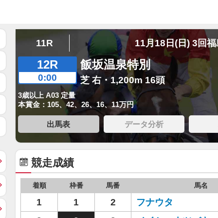
11R
11月18日(日) 3回
12R
飯坂温泉特別
0:00
芝 右・1,200m 16頭
3歳以上 A03 定量
本賞金：105、42、26、16、11万円
出馬表
データ分析
競走成績
着順
枠番
馬番
馬名
1
1
2
フナウタ