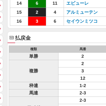
14
6
11
エピューレ
15
2
4
アルミューテン
16
3
6
セイウンミツコ
払戻金
種類
馬番
単勝
2
2
複勝
3
12
枠連
1-2
馬連
2-3
2-3