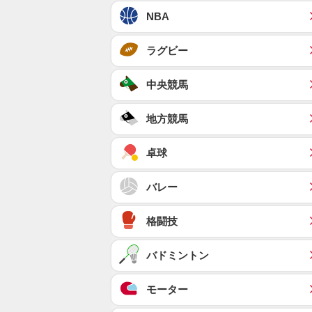
NBA
ラグビー
中央競馬
地方競馬
卓球
バレー
格闘技
バドミントン
モーター