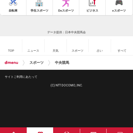
自転車
学生スポーツ
Doスポーツ
ビジネス
eスポーツ
データ提供：日本中央競馬会
TOP
ニュース
天気
スポーツ
占い
すべて
スポーツ
中央競馬
サイトご利用にあたって
(C) NTT DOCOMO, INC.