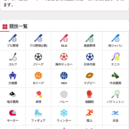
ます。
競技一覧
プロ野球
プロ野球(2軍)
MLB
高校野球
侍ジャパン
ゴルフ
Jリーグ
海外サッカー
日本代表
テニス
大相撲
Bリーグ
NBA
ラグビー
中央競馬
地方競馬
卓球
バレー
格闘技
バドミントン
モーター
フィギュア
ウィンター
陸上
水泳