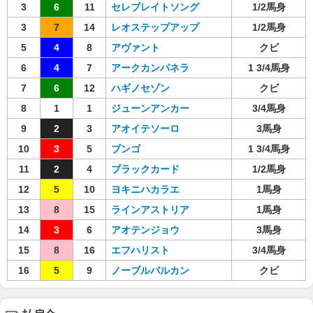
3
6
11
セレブレイトソング
1/2馬身
3
7
14
レオステップアップ
1/2馬身
5
4
8
アヴァント
クビ
6
4
7
アークカンパネラ
1 3/4馬身
7
6
12
ハギノセゾン
クビ
8
1
1
ジューンアンカー
3/4馬身
9
2
3
アオイテソーロ
3馬身
10
3
5
ブンゴ
1 3/4馬身
11
2
4
ブラックカード
1/2馬身
12
5
10
ヨキニハカラエ
1馬身
13
8
15
ラインアストリア
1馬身
14
3
6
アオテンジョウ
3馬身
15
8
16
エフハリスト
3/4馬身
16
5
9
ノーブルバルカン
クビ