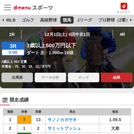
dメニュー
球
MLB
ゴルフ
高校野球
競馬
Jリーグ
プロ野球（2軍）
2R
12月1日(土) 4回中京1日
4R
3歳以上500万円以下
3R
0:00
ダート 左・1,900m 16頭
3歳以上 003 定量
本賞金：75、30、19、11、8万円
出馬表
データ分析
オッズ
結果
競走成績
着順
枠番
馬番
馬名
着差
1
7
13
サノノカガヤキ
1.59.5
2
1
2
サミットプッシュ
大差