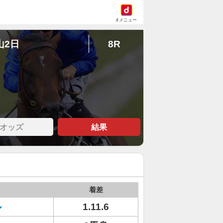
dメニュー
山2日
8R
オッズ
結果
着差
ル
1.11.6