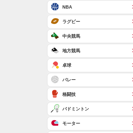
NBA
ラグビー
中央競馬
地方競馬
卓球
バレー
格闘技
バドミントン
モーター