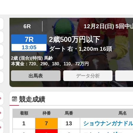
6R
12月2日(日) 5回中
7R
2歳500万円以下
13:05
ダート 右・1,200m 16頭
2歳 (混合)(特指) 馬齢
本賞金：720、290、180、110、72万円
出馬表
データ分析
競走成績
着順
枠番
馬番
馬名
1
7
13
ショウナンガナド