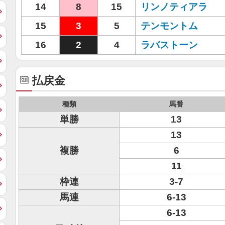
14
8
15
リンノティアラ
15
3
5
テンモントム
16
2
4
ラバストーン
払戻金
種類
馬番
単勝
13
13
複勝
6
11
枠連
3-7
馬連
6-13
6-13