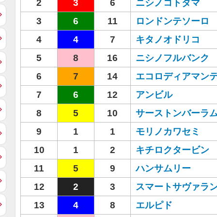
2
3
6
ニシノコトダマ
3
6
11
ロンドンテソーロ
4
4
7
キタノオドリコ
5
8
16
ニシノフルバンク
6
7
14
エコロディアマン
7
6
12
アンビル
8
5
10
サーストンバーラ
9
1
1
モリノカワセミ
10
1
2
キチロクタービン
11
5
9
ハンサムリー
12
2
3
スマートサヴァラ
13
4
8
エルピド