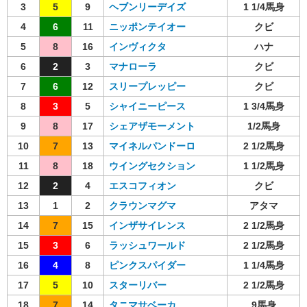
3
5
9
ヘブンリーデイズ
1 1/4馬身
4
6
11
ニッポンテイオー
クビ
5
8
16
インヴィクタ
ハナ
6
2
3
マナローラ
クビ
7
6
12
スリープレッピー
クビ
8
3
5
シャイニーピース
1 3/4馬身
9
8
17
シェアザモーメント
1/2馬身
10
7
13
マイネルパンドーロ
2 1/2馬身
11
8
18
ウイングセクション
1 1/2馬身
12
2
4
エスコフィオン
クビ
13
1
2
クラウンマグマ
アタマ
14
7
15
インザサイレンス
2 1/2馬身
15
3
6
ラッシュワールド
2 1/2馬身
16
4
8
ピンクスパイダー
1 1/4馬身
17
5
10
スターリバー
2 1/2馬身
18
7
14
タニマサベーカ
9馬身