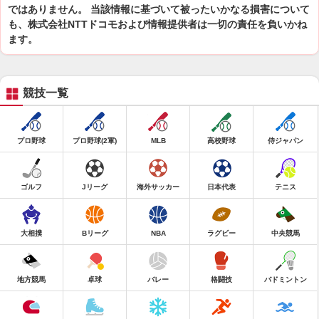
ではありません。 当該情報に基づいて被ったいかなる損害について
も、株式会社NTTドコモおよび情報提供者は一切の責任を負いかね
ます。
競技一覧
プロ野球
プロ野球(2軍)
MLB
高校野球
侍ジャパン
ゴルフ
Jリーグ
海外サッカー
日本代表
テニス
大相撲
Bリーグ
NBA
ラグビー
中央競馬
地方競馬
卓球
バレー
格闘技
バドミントン