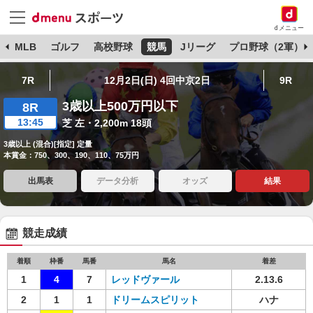
dメニュー
球
MLB
ゴルフ
高校野球
競馬
Jリーグ
プロ野球（2軍）
7R
12月2日(日) 4回中京2日
9R
3歳以上500万円以下
8R
13:45
芝 左・2,200m 18頭
3歳以上 (混合)[指定] 定量
本賞金：750、300、190、110、75万円
出馬表
データ分析
オッズ
結果
競走成績
着順
枠番
馬番
馬名
着差
1
4
7
レッドヴァール
2.13.6
2
1
1
ドリームスピリット
ハナ