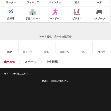
モーター
フィギュア
ウィンター
陸上
水泳
自転車
学生スポーツ
Doスポーツ
ビジネス
eスポーツ
データ提供：日本中央競馬会
TOP
ニュース
天気
スポーツ
占い
すべて
スポーツ
中央競馬
サイトご利用にあたって
(C) NTT DOCOMO, INC.