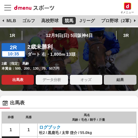
dメニュー
球
MLB
ゴルフ
高校野球
競馬
Jリーグ
プロ野球（2軍）
1R
12月9日(日) 5回阪神4日
3R
2歳未勝利
2R
10:35
ダート 右・1,800m 13頭
2歳 ［指定］ 馬齢
本賞金：500、200、130、75、50万円
出馬表
データ分析
オッズ
結果
出馬表
馬名
枠番
馬番
馬齢 / 毛色 / 騎手 / 斤量
ログブック
1
1
牡2 / 黒鹿毛 / 太宰 啓介 / 55.0kg