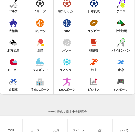
ゴルフ
Jリーグ
海外サッカー
日本代表
テニス
大相撲
Bリーグ
NBA
ラグビー
中央競馬
地方競馬
卓球
バレー
格闘技
バドミントン
モーター
フィギュア
ウィンター
陸上
水泳
自転車
学生スポーツ
Doスポーツ
ビジネス
eスポーツ
データ提供：日本中央競馬会
TOP
ニュース
天気
スポーツ
占い
すべて