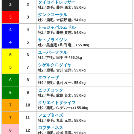
タイセイドレッサー
2
2
牡2 / 栗毛 / 藤岡 康太 / 55.0kg
ダンツコーラル
3
3
牡2 / 鹿毛 / ☆荻野 極 / 54.0kg
トモジャパルムドル
4
4
牝2 / 栗毛 / 藤懸 貴志 / 54.0kg
サトノライジン
4
5
牡2 / 黒鹿毛 / 和田 竜二 / 55.0kg
ユーバーファル
5
6
牡2 / 芦毛 / 田中 学 / 55.0kg
シゲルクロダイヤ
5
7
牡2 / 鹿毛 / 古川 吉洋 / 55.0kg
タウィーザ
6
8
牡2 / 鹿毛 / 北村 友一 / 55.0kg
ヒッチコック
6
9
牡2 / 芦毛 / 鮫島 良太 / 55.0kg
クリエイトザライフ
7
10
牡2 / 栗毛 / C.デムーロ / 55.0kg
フェブタイズ
7
11
牡2 / 鹿毛 / 丸山 元気 / 55.0kg
ロフティネス
8
12
牡2 / 鹿毛 / 松若 風馬 / 55.0kg