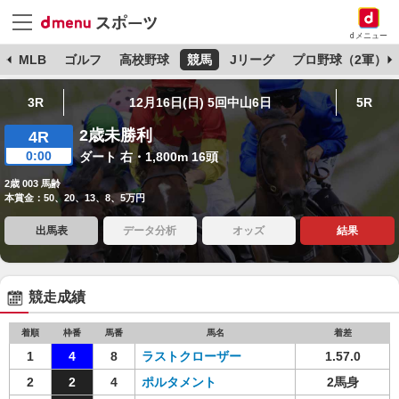
dメニュー
球
MLB
ゴルフ
高校野球
競馬
Jリーグ
プロ野球（2軍）
3R
12月16日(日) 5回中山6日
5R
2歳未勝利
4R
0:00
ダート 右・1,800m 16頭
2歳 003 馬齢
本賞金：50、20、13、8、5万円
出馬表
データ分析
オッズ
結果
競走成績
着順
枠番
馬番
馬名
着差
1
4
8
ラストクローザー
1.57.0
2
2
4
ポルタメント
2馬身