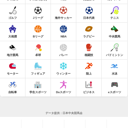
ゴルフ
Jリーグ
海外サッカー
日本代表
テニス
大相撲
Bリーグ
NBA
ラグビー
中央競馬
地方競馬
卓球
バレー
格闘技
バドミントン
モーター
フィギュア
ウィンター
陸上
水泳
自転車
学生スポーツ
Doスポーツ
ビジネス
eスポーツ
データ提供：日本中央競馬会