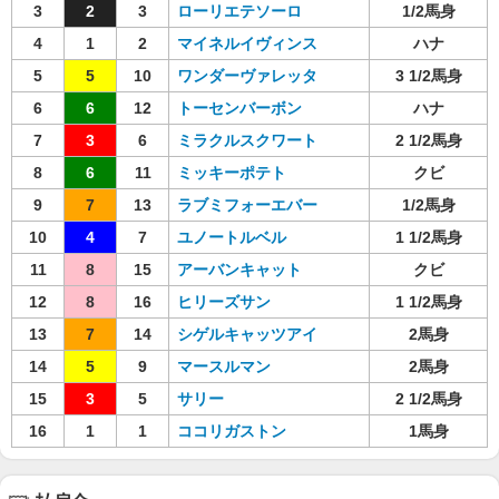
3
2
3
ローリエテソーロ
1/2馬身
4
1
2
マイネルイヴィンス
ハナ
5
5
10
ワンダーヴァレッタ
3 1/2馬身
6
6
12
トーセンバーボン
ハナ
7
3
6
ミラクルスクワート
2 1/2馬身
8
6
11
ミッキーポテト
クビ
9
7
13
ラブミフォーエバー
1/2馬身
10
4
7
ユノートルベル
1 1/2馬身
11
8
15
アーバンキャット
クビ
12
8
16
ヒリーズサン
1 1/2馬身
13
7
14
シゲルキャッツアイ
2馬身
14
5
9
マースルマン
2馬身
15
3
5
サリー
2 1/2馬身
16
1
1
ココリガストン
1馬身