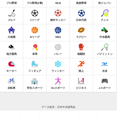
プロ野球
プロ野球(2軍)
MLB
高校野球
侍ジャパン
ゴルフ
Jリーグ
海外サッカー
日本代表
テニス
大相撲
Bリーグ
NBA
ラグビー
中央競馬
地方競馬
卓球
バレー
格闘技
バドミントン
モーター
フィギュア
ウィンター
陸上
水泳
自転車
学生スポーツ
Doスポーツ
ビジネス
eスポーツ
データ提供：日本中央競馬会