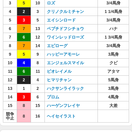
3
5
10
ロズ
3/4馬身
4
2
3
クリノクルミチャン
1 1/4馬身
5
3
5
エイシンロード
3/4馬身
6
7
13
ペプチドフシチョウ
ハナ
7
6
12
ワインレッドローズ
1 3/4馬身
8
7
14
エピローグ
3/4馬身
9
5
9
ハッピーアモーレ
3馬身
10
4
8
エンジェルスマイル
クビ
11
6
11
ビオレイメル
アタマ
12
2
4
ヒマリチャン
5馬身
13
1
2
ハクサンライラック
3馬身
14
3
6
プロム
4馬身
15
8
15
ハーゲンフレイヤ
大差
競争
8
16
ヘイセイラスト
中止