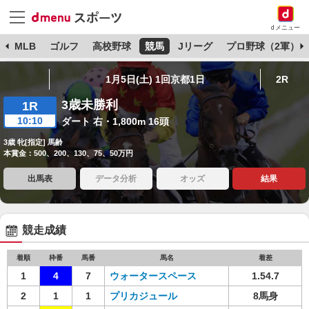
dメニュー
球
MLB
ゴルフ
高校野球
競馬
Jリーグ
プロ野球（2軍）
1月5日(土) 1回京都1日
2R
3歳未勝利
1R
10:10
ダート 右・1,800m 16頭
3歳 牝[指定] 馬齢
本賞金：500、200、130、75、50万円
出馬表
データ分析
オッズ
結果
競走成績
着順
枠番
馬番
馬名
着差
1
4
7
ウォータースペース
1.54.7
2
1
1
プリカジュール
8馬身