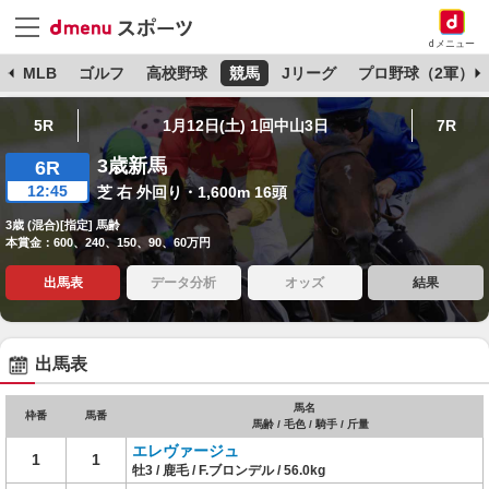
dメニュー
球
MLB
ゴルフ
高校野球
競馬
Jリーグ
プロ野球（2軍）
5R
1月12日(土) 1回中山3日
7R
3歳新馬
6R
12:45
芝 右 外回り・1,600m 16頭
3歳 (混合)[指定] 馬齢
本賞金：600、240、150、90、60万円
出馬表
データ分析
オッズ
結果
出馬表
馬名
枠番
馬番
馬齢 / 毛色 / 騎手 / 斤量
エレヴァージュ
1
1
牡3 / 鹿毛 / F.ブロンデル / 56.0kg