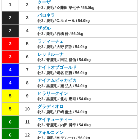
クーザ
1
2
牡3 / 鹿毛 / ☆藤田 菜七子 / 55.0kg
パロネラ
2
3
牝3 / 鹿毛 / C.ルメール / 54.0kg
ザダル
2
4
牡3 / 栗毛 / 石橋 脩 / 56.0kg
ラディーチェ
3
5
牝3 / 鹿毛 / 大野 拓弥 / 54.0kg
レッドルーナ
3
6
牝3 / 青鹿毛 / 田辺 裕信 / 54.0kg
ナイトオブゴールド
4
7
牡3 / 鹿毛 / 蛯名 正義 / 56.0kg
アイアムピッカピカ
4
8
牝3 / 黒鹿毛 / 黛 弘人 / 54.0kg
ヒラリークイン
5
9
牝3 / 黒鹿毛 / 北村 宏司 / 54.0kg
グラディオロ
5
10
牝3 / 鹿毛 / 戸崎 圭太 / 54.0kg
マイキューティー
6
11
牝3 / 青鹿毛 / 内田 博幸 / 54.0kg
フォルコメン
6
12
牡3 / 鹿毛 / M.デムーロ / 56.0kg