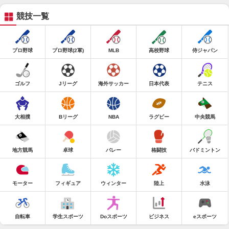
競技一覧
プロ野球
プロ野球(2軍)
MLB
高校野球
侍ジャパン
ゴルフ
Jリーグ
海外サッカー
日本代表
テニス
大相撲
Bリーグ
NBA
ラグビー
中央競馬
地方競馬
卓球
バレー
格闘技
バドミントン
モーター
フィギュア
ウィンター
陸上
水泳
自転車
学生スポーツ
Doスポーツ
ビジネス
eスポーツ