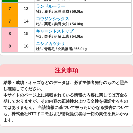
ランドルーラー
7
13
牡3 / 鹿毛 / 三浦 皇成 / 56.0kg
コウジンシックス
7
14
牝3 / 栗毛 / 柴田 大知 / 54.0kg
キャーントストップ
8
15
牝3 / 栗毛 / 伊藤 工真 / 54.0kg
ニシノカツナリ
8
16
牡3 / 青鹿毛 / ☆武藤 雅 / 55.0kg
注意事項
結果・成績・オッズなどのデータは、必ず主催者発行のものと照合
し確認してください。
本サイトのページ上に掲載されている情報の内容に関しては万全を
期しておりますが、その内容の正確性および安全性を保証するもの
ではありません。 当該情報に基づいて被ったいかなる損害について
も、株式会社NTTドコモおよび情報提供者は一切の責任を負いかね
ます。