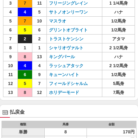
3
7
11
フリージングレイン
1 1/4馬身
4
4
5
サトノオンリーワン
ハナ
5
7
10
マスラオ
1/2馬身
6
5
6
グリントオブライト
1/2馬身
7
2
2
トラストケンシン
アタマ
8
1
1
シャリオヴァルト
2 1/2馬身
9
8
13
キングパール
ハナ
10
4
4
ラッシュアタック
2 1/2馬身
11
6
9
キューンハイト
1/2馬身
12
5
7
フィールドシャルム
5馬身
13
8
12
ホリデーモード
7馬身
払戻金
種類
馬番
金額
単勝
8
170円