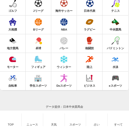
ゴルフ
Jリーグ
海外サッカー
日本代表
テニス
大相撲
Bリーグ
NBA
ラグビー
中央競馬
地方競馬
卓球
バレー
格闘技
バドミントン
モーター
フィギュア
ウィンター
陸上
水泳
自転車
学生スポーツ
Doスポーツ
ビジネス
eスポーツ
データ提供：日本中央競馬会
TOP
ニュース
天気
スポーツ
占い
すべて