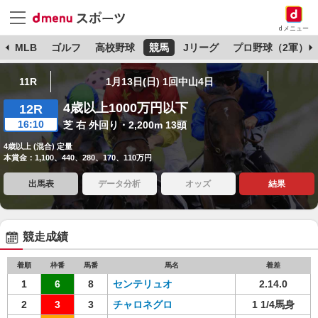
dメニュー
球
MLB
ゴルフ
高校野球
競馬
Jリーグ
プロ野球（2軍）
11R
1月13日(日) 1回中山4日
4歳以上1000万円以下
12R
16:10
芝 右 外回り・2,200m 13頭
4歳以上 (混合) 定量
本賞金：1,100、440、280、170、110万円
出馬表
データ分析
オッズ
結果
競走成績
着順
枠番
馬番
馬名
着差
1
6
8
センテリュオ
2.14.0
2
3
3
チャロネグロ
1 1/4馬身