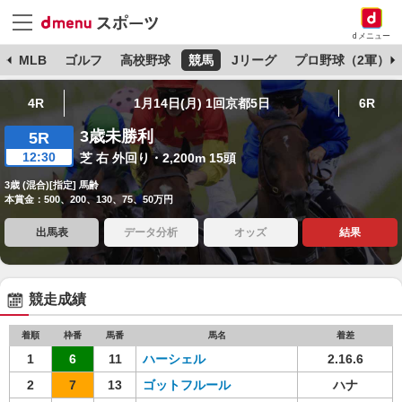
dメニュー
球
MLB
ゴルフ
高校野球
競馬
Jリーグ
プロ野球（2軍）
4R
1月14日(月) 1回京都5日
6R
3歳未勝利
5R
12:30
芝 右 外回り・2,200m 15頭
3歳 (混合)[指定] 馬齢
本賞金：500、200、130、75、50万円
出馬表
データ分析
オッズ
結果
競走成績
着順
枠番
馬番
馬名
着差
1
6
11
ハーシェル
2.16.6
2
7
13
ゴットフルール
ハナ