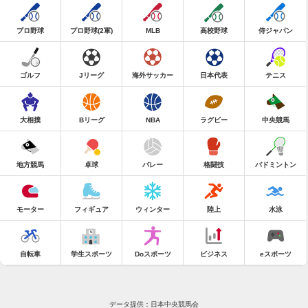
プロ野球
プロ野球(2軍)
MLB
高校野球
侍ジャパン
ゴルフ
Jリーグ
海外サッカー
日本代表
テニス
大相撲
Bリーグ
NBA
ラグビー
中央競馬
地方競馬
卓球
バレー
格闘技
バドミントン
モーター
フィギュア
ウィンター
陸上
水泳
自転車
学生スポーツ
Doスポーツ
ビジネス
eスポーツ
データ提供：日本中央競馬会