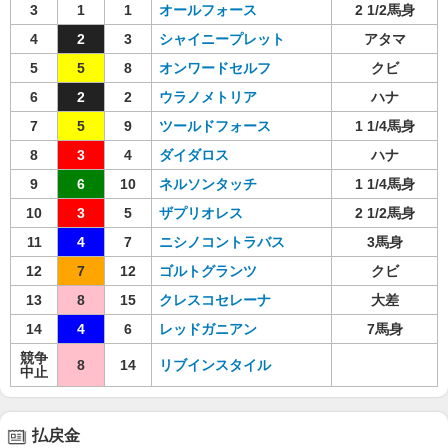
3
1
1
オールフォース
2 1/2馬身
4
2
3
シャイニープレット
アタマ
5
5
8
オンワードセルフ
クビ
6
2
2
ウラノメトリア
ハナ
7
5
9
ツールドフォース
1 1/4馬身
8
3
4
ダイダロス
ハナ
9
6
10
ネルソンタッチ
1 1/4馬身
10
3
5
ザプリオレス
2 1/2馬身
11
4
7
ニシノコントラバス
3馬身
12
7
12
ゴルトグランツ
クビ
13
8
15
クレスコセレーナ
大差
14
4
6
レッドガニアン
7馬身
競争
8
14
リブインスタイル
中止
払戻金