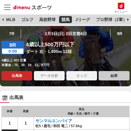
dメニュー
球
MLB
ゴルフ
高校野球
競馬
Jリーグ
プロ野球（2軍）
7R
2月3日(日) 2回京都4日
9R
4歳以上500万円以下
8R
0:00
ダート 右・1,800m 12頭
4歳以上 003 定量
本賞金：75、30、19、11、8万円
出馬表
データ分析
オッズ
結果
出馬表
馬名
枠番
馬番
馬齢 / 毛色 / 騎手 / 斤量
サンマルエンパイア
1
1
牡5 / 鹿毛 / 和田 竜二 / 57.0kg