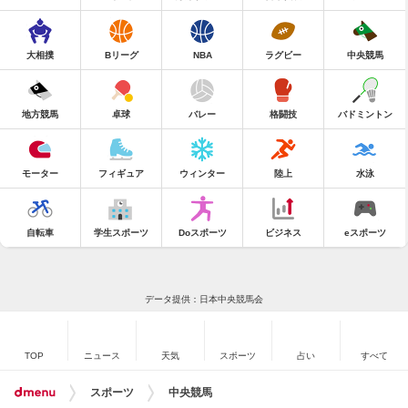
大相撲
Bリーグ
NBA
ラグビー
中央競馬
地方競馬
卓球
バレー
格闘技
バドミントン
モーター
フィギュア
ウィンター
陸上
水泳
自転車
学生スポーツ
Doスポーツ
ビジネス
eスポーツ
データ提供：日本中央競馬会
TOP
ニュース
天気
スポーツ
占い
すべて
スポーツ
中央競馬