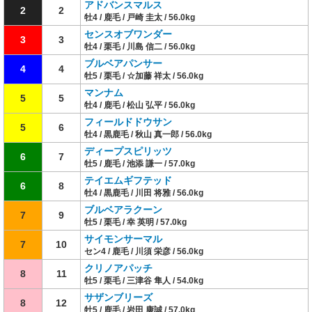
アドバンスマルス
2
2
牡4 / 鹿毛 / 戸崎 圭太 / 56.0kg
センスオブワンダー
3
3
牡4 / 栗毛 / 川島 信二 / 56.0kg
ブルベアパンサー
4
4
牡5 / 栗毛 / ☆加藤 祥太 / 56.0kg
マンナム
5
5
牡4 / 鹿毛 / 松山 弘平 / 56.0kg
フィールドドウサン
5
6
牡4 / 黒鹿毛 / 秋山 真一郎 / 56.0kg
ディープスピリッツ
6
7
牡5 / 鹿毛 / 池添 謙一 / 57.0kg
テイエムギフテッド
6
8
牡4 / 黒鹿毛 / 川田 将雅 / 56.0kg
ブルベアラクーン
7
9
牡5 / 栗毛 / 幸 英明 / 57.0kg
サイモンサーマル
7
10
セン4 / 鹿毛 / 川須 栄彦 / 56.0kg
クリノアパッチ
8
11
牡5 / 栗毛 / 三津谷 隼人 / 54.0kg
サザンブリーズ
8
12
牡5 / 鹿毛 / 岩田 康誠 / 57.0kg