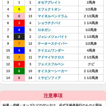
3
1
1
オセアグレイト
2馬身
4
5
8
エフェクトオン
1/2馬身
5
8
13
マイネルペンドラム
2 1/2馬身
6
3
4
ショウチクバイ
1 1/4馬身
7
4
5
ロネガン
1/2馬身
8
2
2
ジェレメジェバイト
1 1/2馬身
9
7
12
テーオースナイパー
1/2馬身
10
4
6
テイエムワンダー
4馬身
11
7
11
アドマイヤクロス
2 1/2馬身
12
3
3
フェイスフルベン
クビ
13
6
10
オイスターシーカー
2 1/2馬身
14
8
14
ミヤビソフィア
1 1/2馬身
注意事項
結果・成績・オッズなどのデータは、必ず主催者発行のものと照合