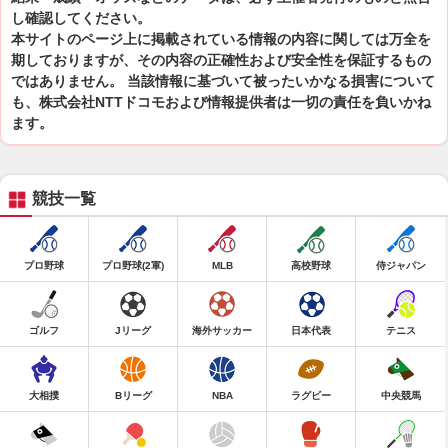
し確認してください。
本サイトのページ上に掲載されている情報の内容に関しては万全を
期しておりますが、その内容の正確性および安全性を保証するもの
ではありません。 当該情報に基づいて被ったいかなる損害について
も、株式会社NTTドコモおよび情報提供者は一切の責任を負いかね
ます。
競技一覧
プロ野球
プロ野球(2軍)
MLB
高校野球
侍ジャパン
ゴルフ
Jリーグ
海外サッカー
日本代表
テニス
大相撲
Bリーグ
NBA
ラグビー
中央競馬