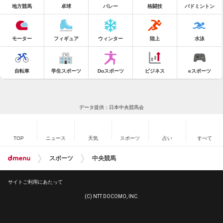
地方競馬
卓球
バレー
格闘技
バドミントン
モーター
フィギュア
ウィンター
陸上
水泳
自転車
学生スポーツ
Doスポーツ
ビジネス
eスポーツ
データ提供：日本中央競馬会
TOP
ニュース
天気
スポーツ
占い
すべて
スポーツ
中央競馬
サイトご利用にあたって
(C) NTT DOCOMO, INC.