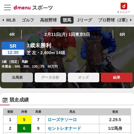
dメニュー
球
MLB
ゴルフ
高校野球
競馬
Jリーグ
プロ野球（2軍）
4R
2月11日(月) 1回東京5日
6R
3歳未勝利
5R
12:30
芝 左・2,400m 14頭
3歳 ［指定］ 馬齢
本賞金：500、200、130、75、50万円
出馬表
データ分析
オッズ
結果
競走成績
着順
枠番
馬番
馬名
着差
1
5
7
ローズテソーロ
2.29.5
2
6
9
セントレオナード
1/2馬身