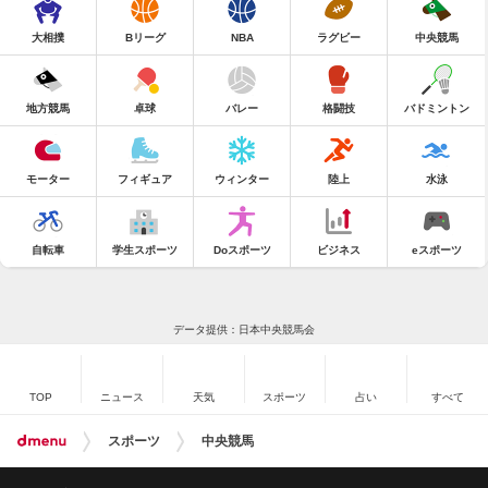
大相撲
Bリーグ
NBA
ラグビー
中央競馬
地方競馬
卓球
バレー
格闘技
バドミントン
モーター
フィギュア
ウィンター
陸上
水泳
自転車
学生スポーツ
Doスポーツ
ビジネス
eスポーツ
データ提供：日本中央競馬会
TOP
ニュース
天気
スポーツ
占い
すべて
スポーツ
中央競馬