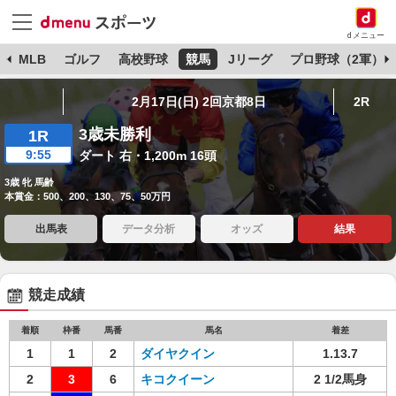
dメニュー
球
MLB
ゴルフ
高校野球
競馬
Jリーグ
プロ野球（2軍）
2月17日(日) 2回京都8日
2R
3歳未勝利
1R
9:55
ダート 右・1,200m 16頭
3歳 牝 馬齢
本賞金：500、200、130、75、50万円
出馬表
データ分析
オッズ
結果
競走成績
着順
枠番
馬番
馬名
着差
1
1
2
ダイヤクイン
1.13.7
2
3
6
キコクイーン
2 1/2馬身