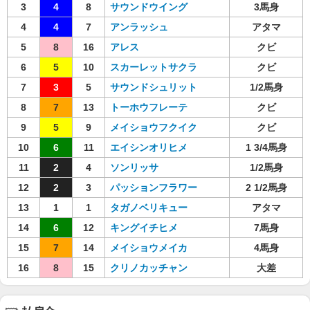
3
4
8
サウンドウイング
3馬身
4
4
7
アンラッシュ
アタマ
5
8
16
アレス
クビ
6
5
10
スカーレットサクラ
クビ
7
3
5
サウンドシュリット
1/2馬身
8
7
13
トーホウフレーテ
クビ
9
5
9
メイショウフクイク
クビ
10
6
11
エイシンオリヒメ
1 3/4馬身
11
2
4
ソンリッサ
1/2馬身
12
2
3
パッションフラワー
2 1/2馬身
13
1
1
タガノベリキュー
アタマ
14
6
12
キングイチヒメ
7馬身
15
7
14
メイショウメイカ
4馬身
16
8
15
クリノカッチャン
大差