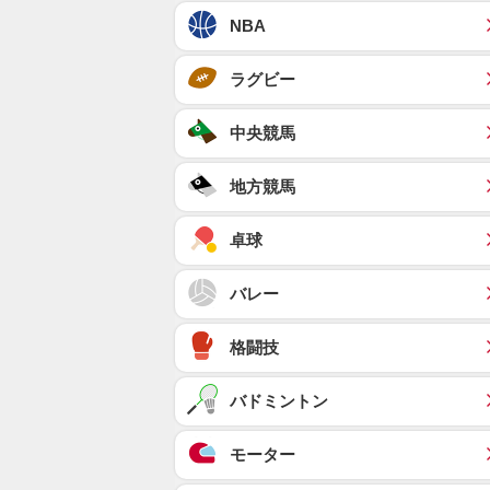
NBA
ラグビー
中央競馬
地方競馬
卓球
バレー
格闘技
バドミントン
モーター