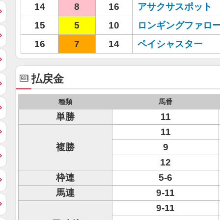
14
8
16
アサクサスポット
15
5
10
ロンギングファロ
16
7
14
ペイシャスター
払戻金
種類
馬番
単勝
11
11
複勝
9
12
枠連
5-6
馬連
9-11
9-11