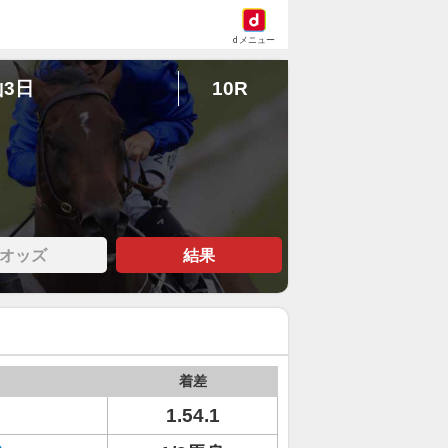
dメニュー
山3日
10R
オッズ
結果
着差
ト
1.54.1