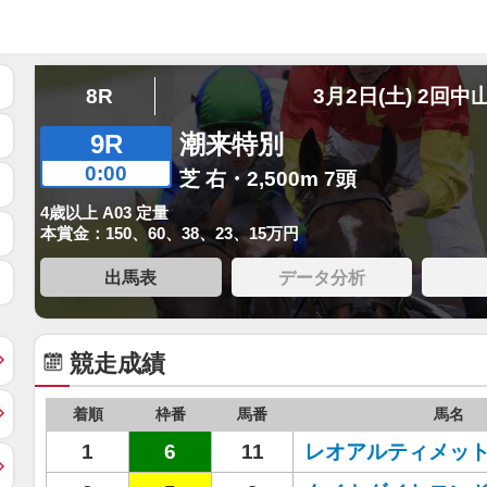
8R
3月2日(土) 2回中
9R
潮来特別
0:00
芝 右・2,500m 7頭
4歳以上 A03 定量
本賞金：150、60、38、23、15万円
出馬表
データ分析
競走成績
着順
枠番
馬番
馬名
1
6
11
レオアルティメッ