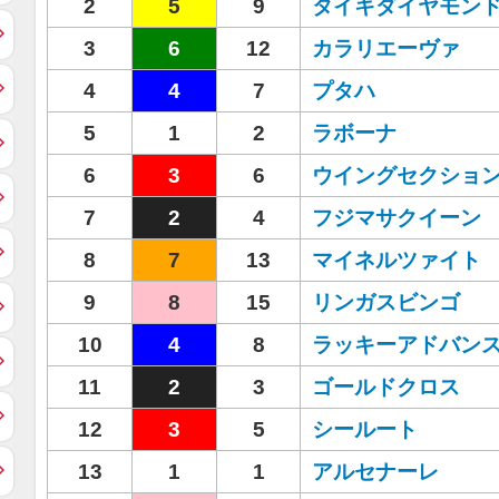
2
5
9
タイキダイヤモン
3
6
12
カラリエーヴァ
4
4
7
プタハ
5
1
2
ラボーナ
6
3
6
ウイングセクショ
7
2
4
フジマサクイーン
8
7
13
マイネルツァイト
9
8
15
リンガスビンゴ
10
4
8
ラッキーアドバン
11
2
3
ゴールドクロス
12
3
5
シールート
13
1
1
アルセナーレ