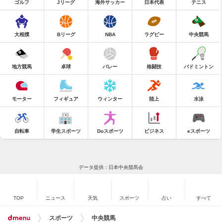
ゴルフ
Jリーグ
海外サッカー
日本代表
テニス
大相撲
Bリーグ
NBA
ラグビー
中央競馬
地方競馬
卓球
バレー
格闘技
バドミントン
モーター
フィギュア
ウィンター
陸上
水泳
自転車
学生スポーツ
Doスポーツ
ビジネス
eスポーツ
データ提供：日本中央競馬会
TOP
ニュース
天気
スポーツ
占い
すべて
スポーツ
中央競馬