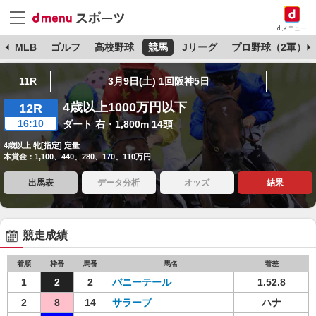
dメニュー
球
MLB
ゴルフ
高校野球
競馬
Jリーグ
プロ野球（2軍）
11R
3月9日(土) 1回阪神5日
4歳以上1000万円以下
12R
16:10
ダート 右・1,800m 14頭
4歳以上 牝[指定] 定量
本賞金：1,100、440、280、170、110万円
出馬表
データ分析
オッズ
結果
競走成績
着順
枠番
馬番
馬名
着差
1
2
2
バニーテール
1.52.8
2
8
14
サラーブ
ハナ