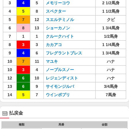
3
4
5
メモリーコウ
2 1/2馬身
4
5
8
スペクター
1 1/2馬身
5
7
12
スエルテミノル
クビ
6
8
13
ショーカノン
1 3/4馬身
7
1
1
クルークハイト
1/2馬身
8
3
3
カカアコ
1 1/4馬身
9
4
6
フレグラントブレス
1 3/4馬身
10
7
11
マユキ
ハナ
10
3
4
ノーブルスノー
ハナ
12
6
10
レジェンディスト
ハナ
13
6
9
サイモンジルバ
3/4馬身
14
5
7
ウインポプリ
7馬身
払戻金
種類
馬番
金額