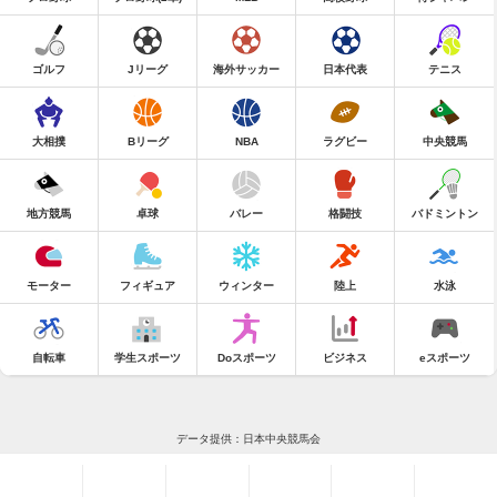
ゴルフ
Jリーグ
海外サッカー
日本代表
テニス
大相撲
Bリーグ
NBA
ラグビー
中央競馬
地方競馬
卓球
バレー
格闘技
バドミントン
モーター
フィギュア
ウィンター
陸上
水泳
自転車
学生スポーツ
Doスポーツ
ビジネス
eスポーツ
データ提供：日本中央競馬会