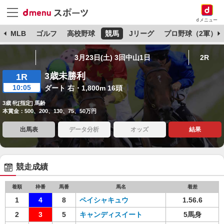
dメニュー
球
MLB
ゴルフ
高校野球
競馬
Jリーグ
プロ野球（2軍）
3月23日(土) 3回中山1日
2R
3歳未勝利
1R
10:05
ダート 右・1,800m 16頭
3歳 牝[指定] 馬齢
本賞金：500、200、130、75、50万円
出馬表
データ分析
オッズ
結果
競走成績
着順
枠番
馬番
馬名
着差
1
4
8
ペイシャキュウ
1.56.6
2
3
5
キャンディスイート
5馬身