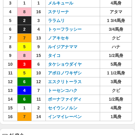
3
1
1
メルキュール
4馬身
4
8
16
ステリーナ
アタマ
5
2
3
ララムリ
1 3/4馬身
6
2
4
トゥーフラッシー
3/4馬身
7
7
13
ノアキセキ
クビ
8
5
9
ルイジアナママ
ハナ
9
8
15
タイコ
1/2馬身
10
3
6
タケショウダイヤ
5馬身
11
5
10
アポロノワキザシ
1 1/2馬身
12
6
12
エスクリトーラス
3馬身
13
4
7
トーセンコハク
クビ
14
6
11
ボーナファイディ
1/2馬身
15
1
2
セイウンノルン
4馬身
16
7
14
インマイレーベン
1馬身