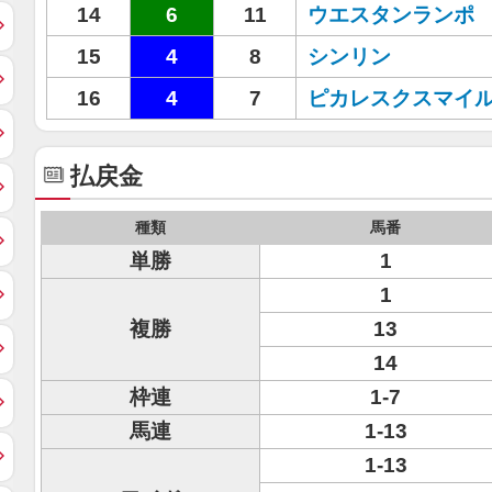
14
6
11
ウエスタンランポ
15
4
8
シンリン
16
4
7
ピカレスクスマイ
払戻金
種類
馬番
単勝
1
1
複勝
13
14
枠連
1-7
馬連
1-13
1-13