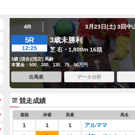
4R
3月23日(土) 3回中
5R
3歳未勝利
12:25
芝 右・1,800m 16頭
3歳 (混合)[指定] 馬齢
本賞金：500、200、130、75、50万円
出馬表
データ分析
競走成績
着順
枠番
馬番
馬名
1
1
1
アルママ