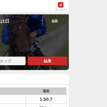
dメニュー
山1日
6R
オッズ
結果
着差
1.50.7