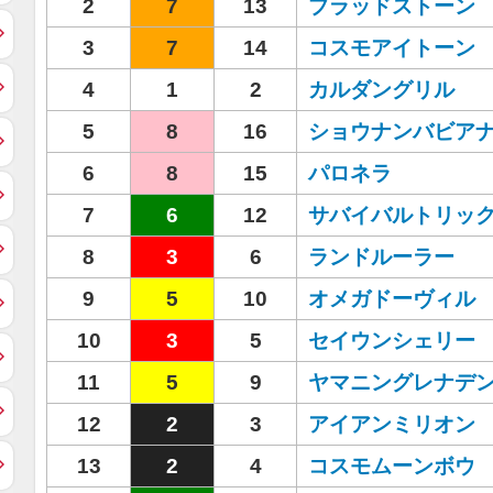
2
7
13
ブラッドストーン
3
7
14
コスモアイトーン
4
1
2
カルダングリル
5
8
16
ショウナンバビア
6
8
15
パロネラ
7
6
12
サバイバルトリッ
8
3
6
ランドルーラー
9
5
10
オメガドーヴィル
10
3
5
セイウンシェリー
11
5
9
ヤマニングレナデ
12
2
3
アイアンミリオン
13
2
4
コスモムーンボウ