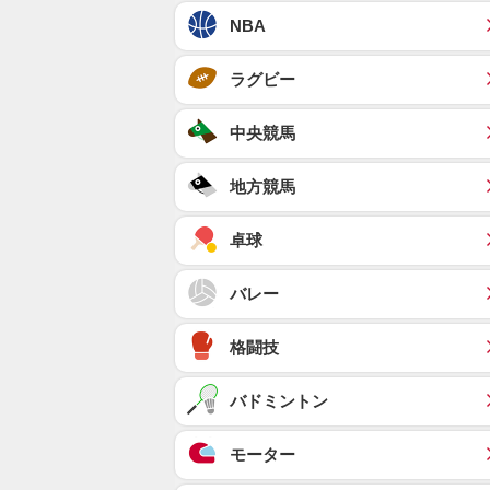
NBA
ラグビー
中央競馬
地方競馬
卓球
バレー
格闘技
バドミントン
モーター