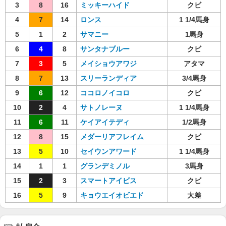
3
8
16
ミッキーハイド
クビ
4
7
14
ロンス
1 1/4馬身
5
1
2
サマニー
1馬身
6
4
8
サンタナブルー
クビ
7
3
5
メイショウアワジ
アタマ
8
7
13
スリーランディア
3/4馬身
9
6
12
ココロノイコロ
クビ
10
2
4
サトノレーヌ
1 1/4馬身
11
6
11
ケイアイテディ
1/2馬身
12
8
15
メダーリアフレイム
クビ
13
5
10
セイウンアワード
1 1/4馬身
14
1
1
グランデミノル
3馬身
15
2
3
スマートアイビス
クビ
16
5
9
キョウエイオビエド
大差