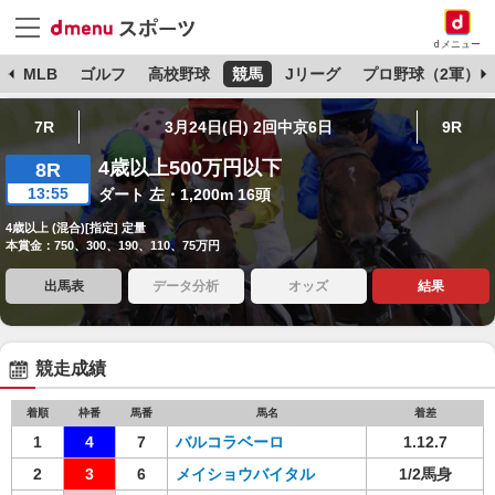
dメニュー
球
MLB
ゴルフ
高校野球
競馬
Jリーグ
プロ野球（2軍）
7R
3月24日(日) 2回中京6日
9R
4歳以上500万円以下
8R
13:55
ダート 左・1,200m 16頭
4歳以上 (混合)[指定] 定量
本賞金：750、300、190、110、75万円
出馬表
データ分析
オッズ
結果
競走成績
着順
枠番
馬番
馬名
着差
1
4
7
バルコラベーロ
1.12.7
2
3
6
メイショウバイタル
1/2馬身