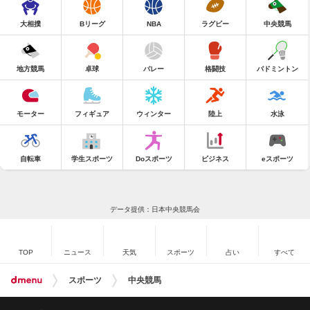
大相撲
Bリーグ
NBA
ラグビー
中央競馬
地方競馬
卓球
バレー
格闘技
バドミントン
モーター
フィギュア
ウィンター
陸上
水泳
自転車
学生スポーツ
Doスポーツ
ビジネス
eスポーツ
データ提供：日本中央競馬会
TOP
ニュース
天気
スポーツ
占い
すべて
スポーツ
中央競馬