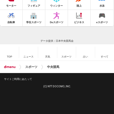
モーター
フィギュア
ウィンター
陸上
水泳
自転車
学生スポーツ
Doスポーツ
ビジネス
eスポーツ
データ提供：日本中央競馬会
TOP
ニュース
天気
スポーツ
占い
すべて
スポーツ
中央競馬
サイトご利用にあたって
(C) NTT DOCOMO, INC.