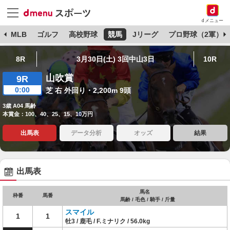
dメニュー
球
MLB
ゴルフ
高校野球
競馬
Jリーグ
プロ野球（2軍）
8R
3月30日(土) 3回中山3日
10R
山吹賞
9R
0:00
芝 右 外回り・2,200m 9頭
3歳 A04 馬齢
本賞金：100、40、25、15、10万円
出馬表
データ分析
オッズ
結果
出馬表
馬名
枠番
馬番
馬齢 / 毛色 / 騎手 / 斤量
スマイル
1
1
牡3 / 鹿毛 / F.ミナリク / 56.0kg