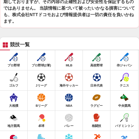
期しておりますが、その内容の正確性および安全性を保証するもの
ではありません。 当該情報に基づいて被ったいかなる損害について
も、株式会社NTTドコモおよび情報提供者は一切の責任を負いかね
ます。
競技一覧
プロ野球
プロ野球(2軍)
MLB
高校野球
侍ジャパン
ゴルフ
Jリーグ
海外サッカー
日本代表
テニス
大相撲
Bリーグ
NBA
ラグビー
中央競馬
地方競馬
卓球
バレー
格闘技
バドミントン