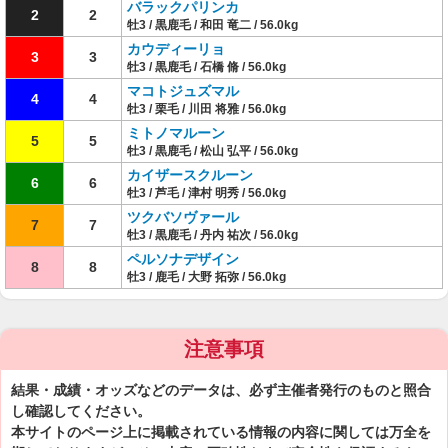
バラックパリンカ
2
2
牡3 / 黒鹿毛 / 和田 竜二 / 56.0kg
カウディーリョ
3
3
牡3 / 黒鹿毛 / 石橋 脩 / 56.0kg
マコトジュズマル
4
4
牡3 / 栗毛 / 川田 将雅 / 56.0kg
ミトノマルーン
5
5
牡3 / 黒鹿毛 / 松山 弘平 / 56.0kg
カイザースクルーン
6
6
牡3 / 芦毛 / 津村 明秀 / 56.0kg
ツクバソヴァール
7
7
牡3 / 黒鹿毛 / 丹内 祐次 / 56.0kg
ペルソナデザイン
8
8
牡3 / 鹿毛 / 大野 拓弥 / 56.0kg
注意事項
結果・成績・オッズなどのデータは、必ず主催者発行のものと照合
し確認してください。
本サイトのページ上に掲載されている情報の内容に関しては万全を