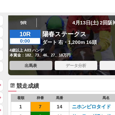
9R
4月13日(土) 2回阪
10R
陽春ステークス
0:00
ダート 右・1,200m 16頭
4歳以上 A03 ハンデ
本賞金：182、73、46、27、18万円
出馬表
データ分析
競走成績
着順
枠番
馬番
馬名
1
7
14
ニホンピロタイド