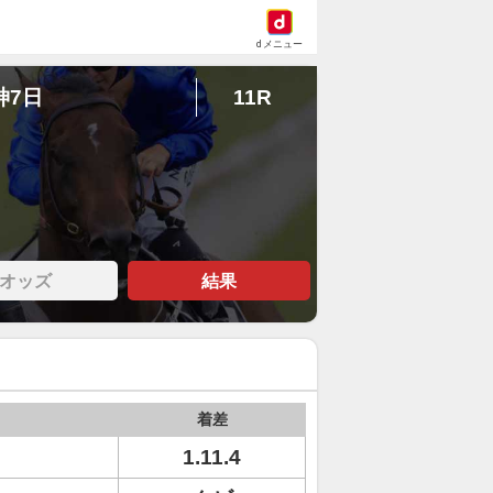
dメニュー
神7日
11R
オッズ
結果
着差
1.11.4