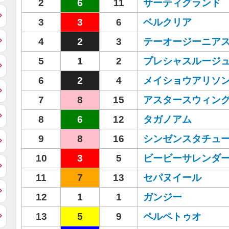
2
6
11
サーティグランド
3
3
6
ベルクリア
4
2
3
テーオージーニア
5
1
2
プレシャスルージ
6
2
4
メイショウアリソ
7
8
15
アスタースウィン
8
6
12
タガノアム
9
8
16
シンゼンスタチュ
10
3
5
ビービーサレンダ
11
7
13
セパヌイール
12
1
1
ガンジー
13
5
9
ペルペトゥオ