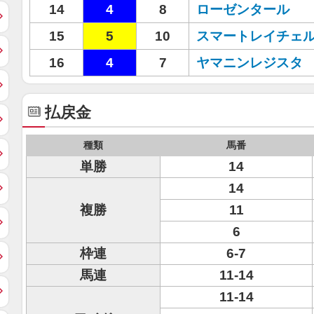
14
4
8
ローゼンタール
15
5
10
スマートレイチェ
16
4
7
ヤマニンレジスタ
払戻金
種類
馬番
単勝
14
14
複勝
11
6
枠連
6-7
馬連
11-14
11-14