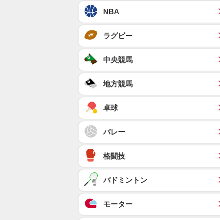
NBA
ラグビー
中央競馬
地方競馬
卓球
バレー
格闘技
バドミントン
モーター