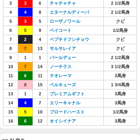
3
3
6
チャチャチャ
2 1/2馬身
4
4
8
エターナルディーバ
2 1/2馬身
5
3
5
ローザノワール
クビ
6
5
9
ベイコート
1/2馬身
7
2
4
ペプチドフシチョウ
クビ
8
7
13
サルサレイア
クビ
9
1
1
パールデュー
2 1/2馬身
10
7
14
ノーチラス
3 1/2馬身
11
6
11
テオレーマ
3馬身
12
8
15
ベルキューズ
1 3/4馬身
13
1
2
プレミアムギフト
3馬身
14
4
7
エリーキャナル
3馬身
15
5
10
ブロードハースト
1/2馬身
16
6
12
オイシイナア
3馬身