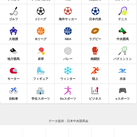
ゴルフ
Jリーグ
海外サッカー
日本代表
テニス
大相撲
Bリーグ
NBA
ラグビー
中央競馬
地方競馬
卓球
バレー
格闘技
バドミントン
モーター
フィギュア
ウィンター
陸上
水泳
自転車
学生スポーツ
Doスポーツ
ビジネス
eスポーツ
データ提供：日本中央競馬会