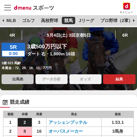
dメニュー
球
MLB
ゴルフ
高校野球
競馬
Jリーグ
プロ野球（2軍）
4R
5月4日(土) 3回京都5日
6R
3歳500万円以下
5R
0:00
ダート 右・1,800m 16頭
3歳 023 馬齢
本賞金：72、29、18、11、7万円
出馬表
データ分析
オッズ
結果
競走成績
着順
枠番
馬番
馬名
着差
1
2
3
アッシェンプッテル
1.53.1
2
8
16
オーパスメーカー
3馬身