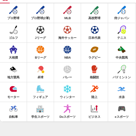
プロ野球
プロ野球(2軍)
MLB
高校野球
侍ジャパン
ゴルフ
Jリーグ
海外サッカー
日本代表
テニス
大相撲
Bリーグ
NBA
ラグビー
中央競馬
地方競馬
卓球
バレー
格闘技
バドミントン
モーター
フィギュア
ウィンター
陸上
水泳
自転車
学生スポーツ
Doスポーツ
ビジネス
eスポーツ