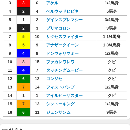
3
3
6
アケル
1/2馬身
4
2
4
ベルウッドヒビキ
5馬身
5
1
2
ゲインスプレマシー
3/4馬身
6
2
3
プリマコロン
3馬身
7
5
10
サクセスファイター
1 1/4馬身
8
5
9
アナザークイーン
1 3/4馬身
9
4
8
ドンウォリマミー
1/2馬身
10
8
15
ファカレワレワ
クビ
11
4
7
タッチングムービー
クビ
12
6
12
ゴンジセ
クビ
13
7
14
フィストバンプ
1/2馬身
14
1
1
アイルビーザスター
クビ
15
7
13
シントーキング
1/2馬身
16
6
11
ジュンサンム
9馬身