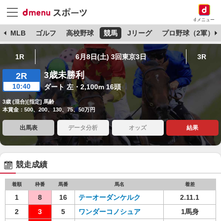
dメニュー
球
MLB
ゴルフ
高校野球
競馬
Jリーグ
プロ野球（2軍）
1R
6月8日(土) 3回東京3日
3R
3歳未勝利
2R
10:40
ダート 左・2,100m 16頭
3歳 (混合)[指定] 馬齢
本賞金：500、200、130、75、50万円
出馬表
データ分析
オッズ
結果
競走成績
着順
枠番
馬番
馬名
着差
1
8
16
テーオーダンケルク
2.11.1
2
3
5
ワンダーコノシュア
1馬身