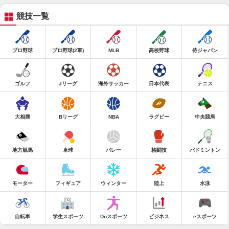
競技一覧
プロ野球
プロ野球(2軍)
MLB
高校野球
侍ジャパン
ゴルフ
Jリーグ
海外サッカー
日本代表
テニス
大相撲
Bリーグ
NBA
ラグビー
中央競馬
地方競馬
卓球
バレー
格闘技
バドミントン
モーター
フィギュア
ウィンター
陸上
水泳
自転車
学生スポーツ
Doスポーツ
ビジネス
eスポーツ