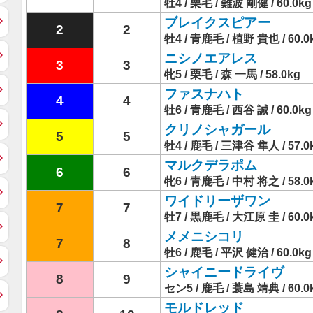
牡4 / 栗毛 / 難波 剛健 / 60.0kg
ブレイクスピアー
2
2
牡4 / 青鹿毛 / 植野 貴也 / 60.0
ニシノエアレス
3
3
牝5 / 栗毛 / 森 一馬 / 58.0kg
ファスナハト
4
4
牡6 / 青鹿毛 / 西谷 誠 / 60.0kg
クリノシャガール
5
5
牡4 / 鹿毛 / 三津谷 隼人 / 57.0
マルクデラポム
6
6
牝6 / 青鹿毛 / 中村 将之 / 58.0
ワイドリーザワン
7
7
牡7 / 黒鹿毛 / 大江原 圭 / 60.0
メメニシコリ
7
8
牡6 / 鹿毛 / 平沢 健治 / 60.0kg
シャイニードライヴ
8
9
セン5 / 鹿毛 / 蓑島 靖典 / 60.0
モルドレッド