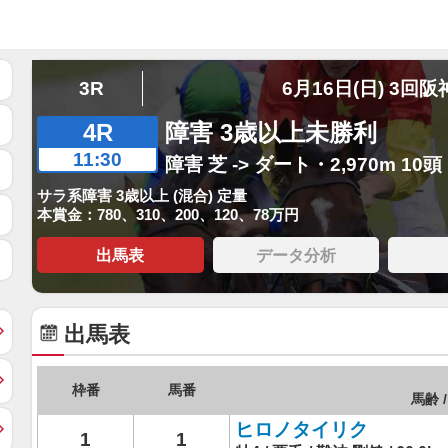
3R
6月16日(日) 3回阪
4R
障害 3歳以上未勝利
11:30
障害 芝 -> ダート・2,970m 10頭
サラ系障害 3歳以上 (混合) 定量
本賞金：780、310、200、120、78万円
出馬表
データ分析
出馬表
枠番
馬番
馬齢 /
ヒロノタイリク
1
1