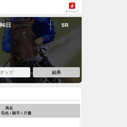
dメニュー
神6日
5R
オッズ
結果
馬名
 毛色 / 騎手 / 斤量