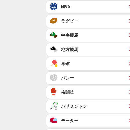
NBA
ラグビー
中央競馬
地方競馬
卓球
バレー
格闘技
バドミントン
モーター