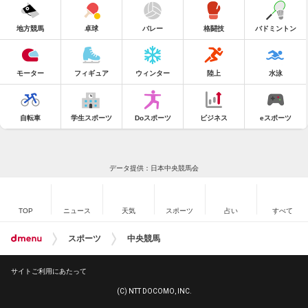
地方競馬
卓球
バレー
格闘技
バドミントン
モーター
フィギュア
ウィンター
陸上
水泳
自転車
学生スポーツ
Doスポーツ
ビジネス
eスポーツ
データ提供：日本中央競馬会
TOP
ニュース
天気
スポーツ
占い
すべて
スポーツ
中央競馬
サイトご利用にあたって
(C) NTT DOCOMO, INC.