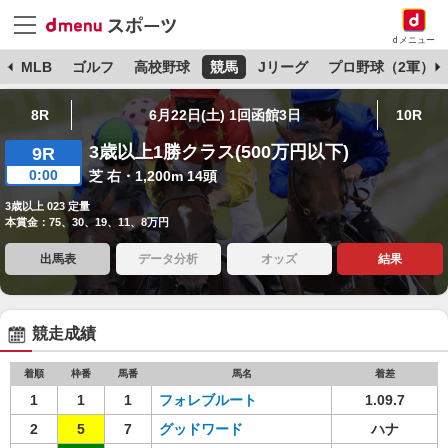
dメニュー
球
MLB
ゴルフ
高校野球
競馬
Jリーグ
プロ野球（2軍）
8R
6月22日(土) 1回函館3日
10R
3歳以上1勝クラス(500万円以下)
9R
0:00
芝 右・1,200m 14頭
3歳以上 023 定量
本賞金：75、30、19、11、8万円
出馬表
データ分析
オッズ
結果
競走成績
着順
枠番
馬番
馬名
着差
1
1
1
フォレブルート
1.09.7
2
5
7
グッドワード
ハナ