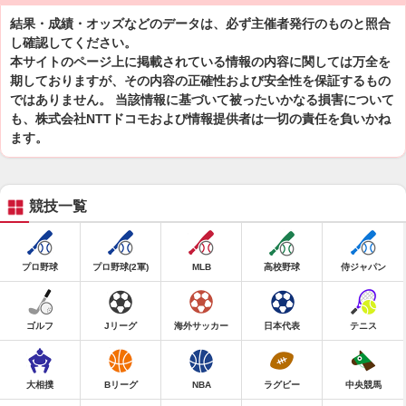
結果・成績・オッズなどのデータは、必ず主催者発行のものと照合
し確認してください。
本サイトのページ上に掲載されている情報の内容に関しては万全を
期しておりますが、その内容の正確性および安全性を保証するもの
ではありません。 当該情報に基づいて被ったいかなる損害について
も、株式会社NTTドコモおよび情報提供者は一切の責任を負いかね
ます。
競技一覧
プロ野球
プロ野球(2軍)
MLB
高校野球
侍ジャパン
ゴルフ
Jリーグ
海外サッカー
日本代表
テニス
大相撲
Bリーグ
NBA
ラグビー
中央競馬