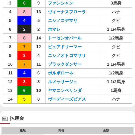
3
6
9
ファンシャン
3馬身
4
8
13
ヴィーナスフローラ
ハナ
5
4
5
ニシノコデマリ
クビ
6
2
2
ホマレ
1 1/4馬身
7
8
14
トーセンオパール
1/2馬身
8
7
12
ピュアドリーマー
クビ
9
3
4
ニシノオトコマサリ
クビ
10
7
11
ブラックダンサー
1 1/4馬身
11
4
6
ポルボローネ
1/2馬身
12
3
3
ルメッサージュ
1 1/2馬身
13
6
10
ヤマニンベリンダ
1馬身
14
5
8
ヴーディーズピアス
ハナ
払戻金
種類
馬番
金額