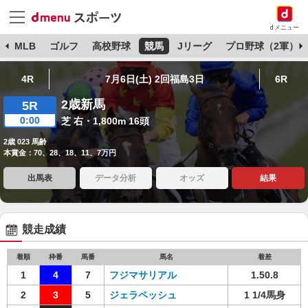
dメニュー
球
MLB
ゴルフ
高校野球
競馬
Jリーグ
プロ野球（2軍）
4R
7月6日(土) 2回福島3日
6R
2歳新馬
5R
0:00
芝 右・1,800m 16頭
2歳 023 馬齢
本賞金：70、28、18、11、7万円
出馬表
データ分析
オッズ
結果
競走成績
着順
枠番
馬番
馬名
着差
1
4
7
フジマサリアル
1.50.8
2
3
5
ジェラペッシュ
1 1/4馬身