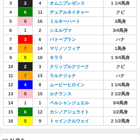
3
2
4
オムニプレゼンス
1 1/4馬身
4
6
11
デュアルネイチャー
クビ
5
8
16
ミルキーハート
3馬身
6
1
2
シエルヴァ
3/4馬身
7
3
6
バトーブラン
ハナ
8
7
14
マリノソフィア
1馬身
9
5
10
キララ
1 3/4馬身
10
2
3
クリップルクリーク
クビ
11
7
13
ラルナジェナ
ハナ
12
4
8
ムービーヒロイン
1 1/4馬身
13
8
15
ルナランス
2 1/2馬身
14
1
1
ペルシャンジュエル
3/4馬身
15
6
12
カシノアジュライト
1/2馬身
16
5
9
トゥインクルウェイ
2 1/2馬身