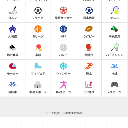
ゴルフ
Jリーグ
海外サッカー
日本代表
テニス
大相撲
Bリーグ
NBA
ラグビー
中央競馬
地方競馬
卓球
バレー
格闘技
バドミントン
モーター
フィギュア
ウィンター
陸上
水泳
自転車
学生スポーツ
Doスポーツ
ビジネス
eスポーツ
データ提供：日本中央競馬会