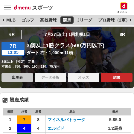
dメニュー
球
MLB
ゴルフ
高校野球
競馬
Jリーグ
プロ野球（2軍）
6R
7月27日(土) 1回札幌1日
8R
3歳以上1勝クラス(500万円以下)
7R
13:05
ダート 右・1,000m 11頭
3歳以上 ［指定］ 定量
本賞金：750、300、190、110、75万円
出馬表
データ分析
オッズ
結果
競走成績
着順
枠番
馬番
馬名
着差
1
7
8
マイネルバトゥータ
5.85.0
2
4
4
エルピド
1/2馬身