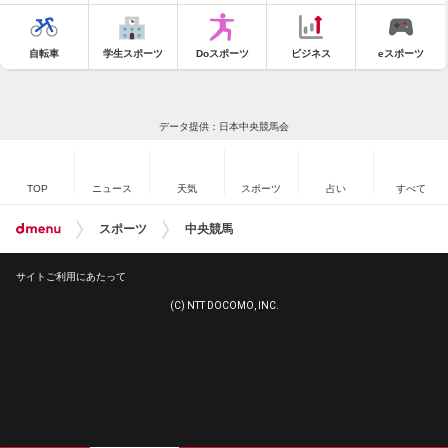
自転車
学生スポーツ
Doスポーツ
ビジネス
eスポーツ
データ提供：日本中央競馬会
TOP
ニュース
天気
スポーツ
占い
すべて
スポーツ
中央競馬
サイトご利用にあたって
(C) NTT DOCOMO, INC.