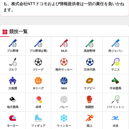
も、株式会社NTTドコモおよび情報提供者は一切の責任を負いかね
ます。
競技一覧
プロ野球
プロ野球(2軍)
MLB
高校野球
侍ジャパン
ゴルフ
Jリーグ
海外サッカー
日本代表
テニス
大相撲
Bリーグ
NBA
ラグビー
中央競馬
地方競馬
卓球
バレー
格闘技
バドミントン
モーター
フィギュア
ウィンター
陸上
水泳