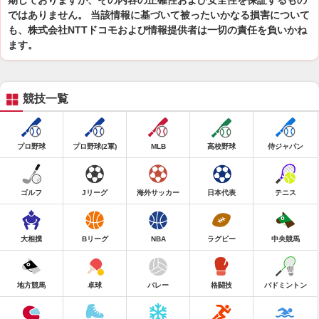
期しておりますが、その内容の正確性および安全性を保証するもの
ではありません。 当該情報に基づいて被ったいかなる損害について
も、株式会社NTTドコモおよび情報提供者は一切の責任を負いかね
ます。
競技一覧
プロ野球
プロ野球(2軍)
MLB
高校野球
侍ジャパン
ゴルフ
Jリーグ
海外サッカー
日本代表
テニス
大相撲
Bリーグ
NBA
ラグビー
中央競馬
地方競馬
卓球
バレー
格闘技
バドミントン