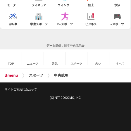
モーター
フィギュア
ウィンター
陸上
水泳
自転車
学生スポーツ
Doスポーツ
ビジネス
eスポーツ
データ提供：日本中央競馬会
TOP
ニュース
天気
スポーツ
占い
すべて
スポーツ
中央競馬
サイトご利用にあたって
(C) NTT DOCOMO, INC.