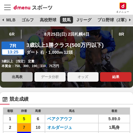
dメニュー
球
MLB
ゴルフ
高校野球
競馬
Jリーグ
プロ野球（2軍）
6R
8月25日(日) 2回札幌4日
8R
3歳以上1勝クラス(500万円以下)
7R
13:25
ダート 右・1,000m 12頭
3歳以上 ［指定］ 定量
本賞金：750、300、190、110、75万円
出馬表
データ分析
オッズ
結果
競走成績
着順
枠番
馬番
馬名
着差
1
5
6
ベアクアウフ
5.89.0
2
7
10
オルダージュ
1馬身