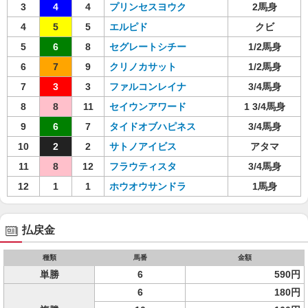
3
4
4
プリンセスヨウク
2馬身
4
5
5
エルピド
クビ
5
6
8
セグレートシチー
1/2馬身
6
7
9
クリノカサット
1/2馬身
7
3
3
ファルコンレイナ
3/4馬身
8
8
11
セイウンアワード
1 3/4馬身
9
6
7
タイドオブハピネス
3/4馬身
10
2
2
サトノアイビス
アタマ
11
8
12
フラウティスタ
3/4馬身
12
1
1
ホウオウサンドラ
1馬身
払戻金
種類
馬番
金額
単勝
6
590円
6
180円