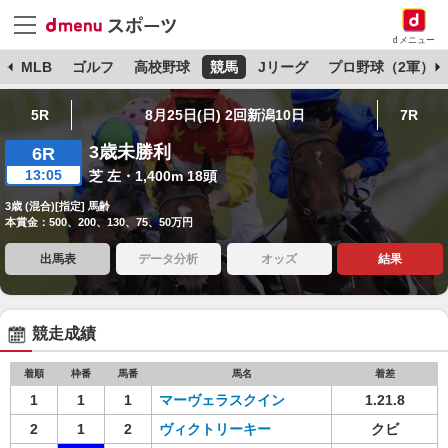
dメニュー
球
MLB
ゴルフ
高校野球
競馬
Jリーグ
プロ野球（2軍）
5R
8月25日(日) 2回新潟10日
7R
3歳未勝利
6R
13:05
芝 左・1,400m 18頭
3歳 (混合)[指定] 馬齢
本賞金：500、200、130、75、50万円
出馬表
データ分析
オッズ
結果
競走成績
着順
枠番
馬番
馬名
着差
1
1
1
マーヴェラスクイン
1.21.8
2
1
2
ヴィクトリーキー
クビ