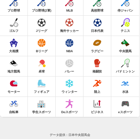
プロ野球
プロ野球(2軍)
MLB
高校野球
侍ジャパン
ゴルフ
Jリーグ
海外サッカー
日本代表
テニス
大相撲
Bリーグ
NBA
ラグビー
中央競馬
地方競馬
卓球
バレー
格闘技
バドミントン
モーター
フィギュア
ウィンター
陸上
水泳
自転車
学生スポーツ
Doスポーツ
ビジネス
eスポーツ
データ提供：日本中央競馬会