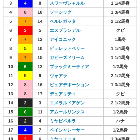
3
4
8
スワーヴシャルル
1 1/4馬身
4
8
18
ソーシック
1 3/4馬身
5
7
14
ベルレガッタ
2 1/2馬身
6
3
5
エスプランデル
クビ
7
7
13
アイコニック
1馬身
8
5
10
ビュレットベリー
1 1/4馬身
9
7
15
ガビーズドリーム
1 1/4馬身
10
6
12
ブラックミーティア
1/2馬身
11
5
9
ヴォアラ
2 1/2馬身
12
8
16
ピュアデボーション
1 3/4馬身
13
8
17
デュアリティ
クビ
14
2
3
エメラルドアゲン
2 1/2馬身
15
6
11
アムールリンクス
1/2馬身
16
2
4
ミヤビペルラ
ハナ
17
4
7
ペイシャレーサー
1/2馬身
18
3
6
ミヤコノユメ
1 3/4馬身