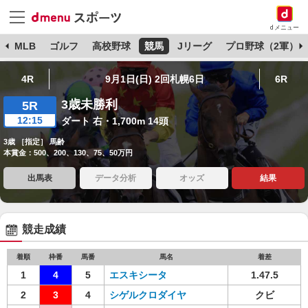
dメニュー
球
MLB
ゴルフ
高校野球
競馬
Jリーグ
プロ野球（2軍）
4R
9月1日(日) 2回札幌6日
6R
3歳未勝利
5R
12:15
ダート 右・1,700m 14頭
3歳 ［指定］ 馬齢
本賞金：500、200、130、75、50万円
出馬表
データ分析
オッズ
結果
競走成績
着順
枠番
馬番
馬名
着差
1
4
5
エスキシータ
1.47.5
2
3
4
シゲルクロダイヤ
クビ