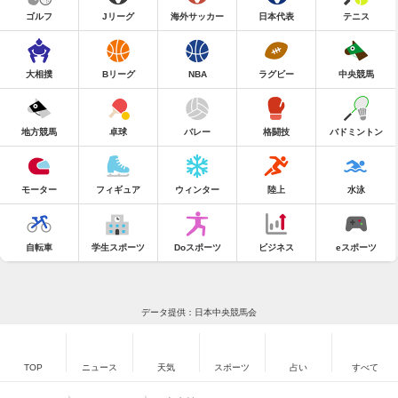
ゴルフ
Jリーグ
海外サッカー
日本代表
テニス
大相撲
Bリーグ
NBA
ラグビー
中央競馬
地方競馬
卓球
バレー
格闘技
バドミントン
モーター
フィギュア
ウィンター
陸上
水泳
自転車
学生スポーツ
Doスポーツ
ビジネス
eスポーツ
データ提供：日本中央競馬会
TOP
ニュース
天気
スポーツ
占い
すべて