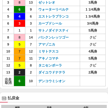
3
8
13
ゼットレオ
3馬身
4
6
9
ウォーターリベルテ
1 1/4馬身
5
4
6
エストレラブランコ
1 3/4馬身
6
3
3
カーブドシール
3/4馬身
7
1
1
サトノダイナスティ
5馬身
8
8
14
バシクンレッツゴー
クビ
9
5
7
アマゾニカ
クビ
10
7
12
ミサトテスコ
4馬身
11
7
11
アキノコマチ
5馬身
12
5
8
タニセンボーラ
クビ
13
2
2
ダイユウドナテラ
2馬身
出走
6
10
デンコウミシオン
取消
払戻金
種類
馬番
金額