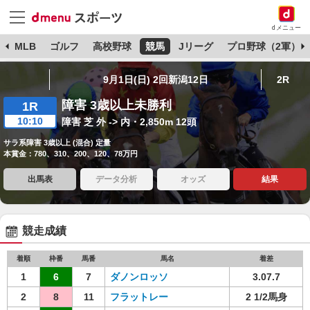
dメニュー
球
MLB
ゴルフ
高校野球
競馬
Jリーグ
プロ野球（2軍）
9月1日(日) 2回新潟12日
2R
障害 3歳以上未勝利
1R
10:10
障害 芝 外 -> 内・2,850m 12頭
サラ系障害 3歳以上 (混合) 定量
本賞金：780、310、200、120、78万円
出馬表
データ分析
オッズ
結果
競走成績
着順
枠番
馬番
馬名
着差
1
6
7
ダノンロッソ
3.07.7
2
8
11
フラットレー
2 1/2馬身