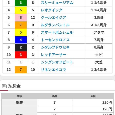
3
6
8
スリーミュージアム
1 1/4馬身
4
5
5
レオクイック
1 1/4馬身
5
8
12
クールエイジア
3馬身
6
7
9
ルグランパントル
3 1/2馬身
7
5
6
スマートボムシェル
アタマ
8
4
4
トーセンクロノス
7馬身
9
2
2
シゲルブドウセキ
8馬身
10
3
3
レッドアーサー
クビ
11
1
1
シングンオフビート
大差
12
7
10
リネンエイコウ
1 3/4馬身
払戻金
種類
馬番
金額
単勝
7
220円
7
120円