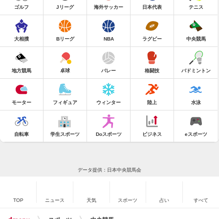
ゴルフ
Jリーグ
海外サッカー
日本代表
テニス
大相撲
Bリーグ
NBA
ラグビー
中央競馬
地方競馬
卓球
バレー
格闘技
バドミントン
モーター
フィギュア
ウィンター
陸上
水泳
自転車
学生スポーツ
Doスポーツ
ビジネス
eスポーツ
データ提供：日本中央競馬会
TOP
ニュース
天気
スポーツ
占い
すべて