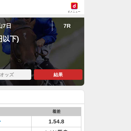
dメニュー
山7日
7R
円以下)
オッズ
結果
着差
ー
1.54.8