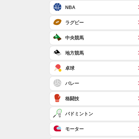
NBA
ラグビー
中央競馬
地方競馬
卓球
バレー
格闘技
バドミントン
モーター