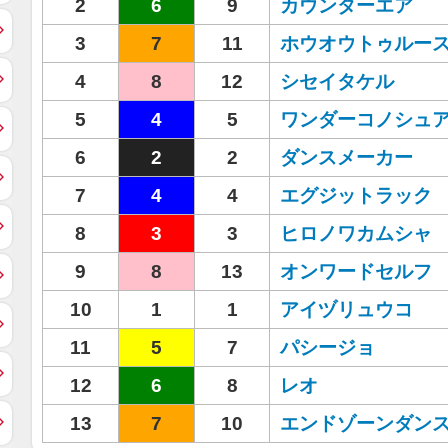
2
6
9
カウンターエア
3
7
11
ホウオウトゥルー
4
8
12
シセイタケル
5
4
5
ワンダーコノシュ
6
2
2
ダンスメーカー
7
4
4
エグジットラック
8
3
3
ヒロノワカムシャ
9
8
13
オンワードセルフ
10
1
1
アイヅリュウコ
11
5
7
パシージョ
12
6
8
レオ
13
7
10
エンドゾーンダン