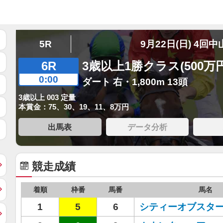
5R
9月22日(日) 4回中
6R
3歳以上1勝クラス(500万
0:00
ダート 右・1,800m 13頭
3歳以上 003 定量
本賞金：75、30、19、11、8万円
出馬表
データ分析
競走成績
着順
枠番
馬番
馬名
1
5
6
シティーオブスタ