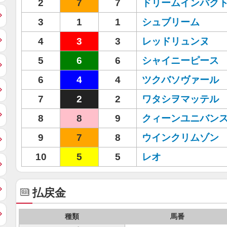
2
7
7
ドリームインパク
3
1
1
シュブリーム
4
3
3
レッドリュンヌ
5
6
6
シャイニーピース
6
4
4
ツクバソヴァール
7
2
2
ワタシヲマッテル
8
8
9
クィーンユニバン
9
7
8
ウインクリムゾン
10
5
5
レオ
払戻金
種類
馬番