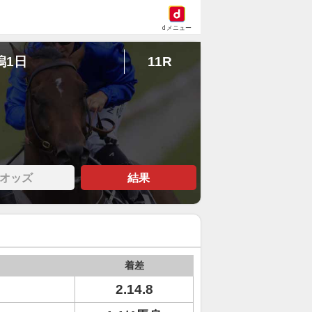
dメニュー
潟1日
11R
オッズ
結果
着差
2.14.8