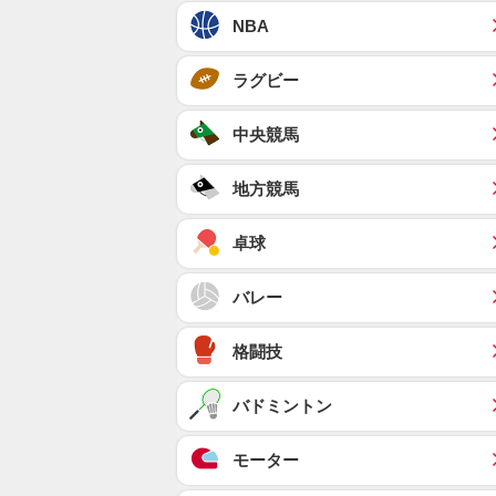
NBA
ラグビー
中央競馬
地方競馬
卓球
バレー
格闘技
バドミントン
モーター