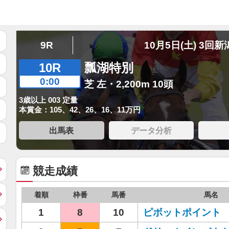
9R
10月5日(土) 3回新
10R
瓢湖特別
0:00
芝 左・2,200m 10頭
3歳以上 003 定量
本賞金：105、42、26、16、11万円
出馬表
データ分析
競走成績
着順
枠番
馬番
馬名
1
8
10
ピボットポイント