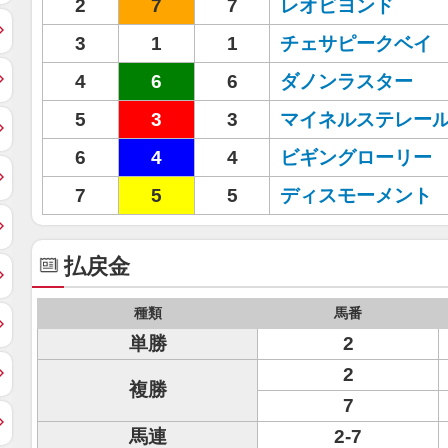
2
7
7
レオビヨンド
3
1
1
チェサピークベイ
4
6
6
ダノンラスター
5
3
3
マイネルステレー
6
4
4
ビギングローリー
7
5
5
ディスモーメント
払戻金
種類
馬番
単勝
2
2
複勝
7
馬連
2-7