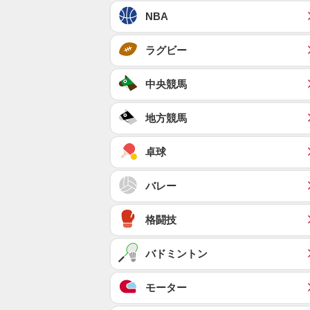
NBA
ラグビー
中央競馬
地方競馬
卓球
バレー
格闘技
バドミントン
モーター