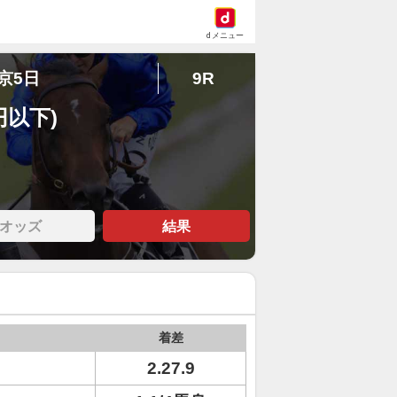
dメニュー
東京5日
9R
円以下)
オッズ
結果
着差
2.27.9