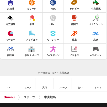
大相撲
Bリーグ
NBA
ラグビー
中央競馬
地方競馬
卓球
バレー
格闘技
バドミントン
モーター
フィギュア
ウィンター
陸上
水泳
自転車
学生スポーツ
Doスポーツ
ビジネス
eスポーツ
データ提供：日本中央競馬会
TOP
ニュース
天気
スポーツ
占い
すべて
スポーツ
中央競馬