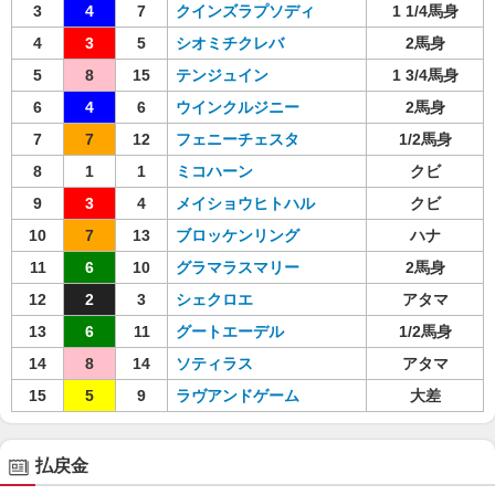
3
4
7
クインズラプソディ
1 1/4馬身
4
3
5
シオミチクレバ
2馬身
5
8
15
テンジュイン
1 3/4馬身
6
4
6
ウインクルジニー
2馬身
7
7
12
フェニーチェスタ
1/2馬身
8
1
1
ミコハーン
クビ
9
3
4
メイショウヒトハル
クビ
10
7
13
ブロッケンリング
ハナ
11
6
10
グラマラスマリー
2馬身
12
2
3
シェクロエ
アタマ
13
6
11
グートエーデル
1/2馬身
14
8
14
ソティラス
アタマ
15
5
9
ラヴアンドゲーム
大差
払戻金