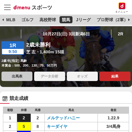
dメニュー
球
MLB
ゴルフ
高校野球
競馬
Jリーグ
プロ野球（2軍）
10月27日(日) 3回新潟6日
2R
2歳未勝利
1R
9:50
芝 左・1,400m 15頭
2歳 牝[指定] 馬齢
本賞金：500、200、130、75、50万円
出馬表
データ分析
オッズ
結果
競走成績
着順
枠番
馬番
馬名
着差
1
2
2
メルテッドハニー
1.22.9
2
5
8
キーダイヤ
3/4馬身